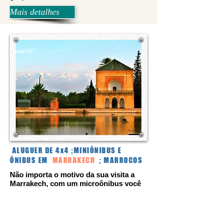
Mais detalhes
ALUGUER DE 4x4 ;MINIÔNIBUS E
ÔNIBUS EM
MARRAKECH
; MARROCOS
Não importa o motivo da sua visita a
Marrakech, com um microônibus você
pode se mover livremente enquanto se
diverte. Quando você precisa viajar com
uma grande família, um grupo de
eventos ou um grande grupo de