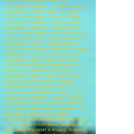
Ouarzazate e Agadir; Marrocos;
Localização d'autocars, minibus et bus à
Casablanca; Tanger; Fès; Marrakech;
Ouarzazate e Agadir; Maroc; Noleggio
pullman, microônibus e ônibus para
Casablanca; Tangeri; Fez; Marrakech;
Ouarzazate e Agadir; Marocco; Alquiler
de autocares, minibuses y autobuses em
Casablanca, Tánger; Fez, Marrakech,
Ouarzazate e Agadir; Marruecos; Aluguel
de ônibus, microônibus e ônibus em
Casablanca; Tânger; Fez; Marrakech;
Ouarzazate e Agadir; Marrocos; Bus-,
Minibus- und Busvermietung em
Casablanca; Tanger; Fez; Marrakesch;
Ouarzazate und Agadir; Marokko;
Wynajem autokarów, minibusów i
autobusów w Casablance; Tanger; Fez;
Marrakesz; Warzazat i Agadir; Maroko;
Аренда автобусов, микроавтобусов и
автобусов в Касабланке, Танжере; Фес,
Марракеш, Уарзазат и Агадир;
Марокко; Наем на автобуси, микробуси
и автобуси в Казабланка; Танжер; Фес;
Маракеш; Уарзазат и Агадир; Мароко;