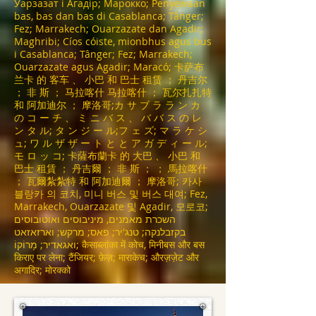
Уарзазат і Агадір; Марокко; Penyewaan
bas, bas dan bas di Casablanca; Tânger;
Fez; Marrakech; Ouarzazate dan Agadir;
Maghribi; Cíos cóiste, mionbhus agus bus
i Casablanca; Tânger; Fez; Marrakech;
Ouarzazate agus Agadir; Maracó; 卡萨布
兰卡 的 客车 、 小巴 和 巴士 租赁 ； 丹吉尔
； 非 斯 ； 马拉喀什 马拉喀什 ； 瓦尔扎扎特
和 阿加迪尔 ； 摩洛哥;カ サ ブ ラ ラ ン カ
の コ ー チ 、 ミ ニ バ ス 、 バ バ ス の レ
ン タ ル; タ ン ジ ー ル;フ ェ ズ; マ ラ ケ シ
ュ; ワ ル ザ ザ ー ト と と ア ガ デ ィ ー ル;
モ ロ ッ コ; 卡薩布蘭卡 的 大巴 、 小巴 和
巴士 租賃 ； 丹吉爾 ； 非 斯 ； ； 馬拉喀什
； 瓦爾紮紮特 和 阿加迪爾 ； 摩洛哥; 카사
블랑카 의 코치, 미니 버스 및 버스 대여; Fez,
Marrakech, Ouarzazate 및 Agadir, 모로코;
השכרת מאמנים, מיניבוסים ואוטובוסים
בקזבלנקה; טנג'יר; פאס; מרקש; וארזאזאט
ואגאדיר; מָרוֹקוֹ; कैसाब्लांका में कोच, मिनीबस और बस
किराए पर लेना; टैंजियर; फ़ेज़; माराकेच; औरज़ज़ेट और
अगादिर; मोरक्को