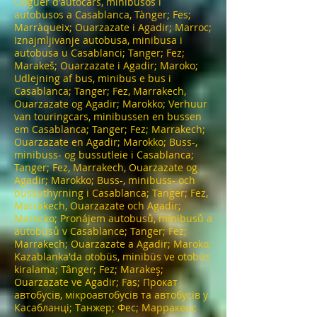
Lloguer d'autocars, minibusos i
autobusos a Casablanca, Tànger; Fes;
Marràqueix; Ouarzazate i Agadir; Marroc;
Iznajmljivanje autobusa, minibusa i
autobusa u Casablanci; Tanger; Fez;
Marakeš; Ouarzazate i Agadir; Maroko;
Udlejning af bus, minibus e bus i
Casablanca; Tanger; Fez, Marrakech,
Ouarzazate og Agadir; Marokko; Verhuur
van touringcars, minibussen en bussen
em Casablanca; Tanger; Fez; Marrakech;
Ouarzazate en Agadir; Marokko; Buss-,
minibuss- og bussutleie i Casablanca;
Tanger; Fez, Marrakech, Ouarzazate og
Agadir; Marokko; Buss-, minibuss- och
bussuthyrning i Casablanca; Tanger; Fez,
Marrakech, Ouarzazate och Agadir;
Marocko; Pronájem autobusů, minibusů a
autobusů v Casablance; Tanger; Fez;
Marrakech; Ouarzazate a Agadir; Maroko;
Kazablanka'da otobüs, minibüs ve otobüs
kiralama; Tânger; Fez; Marakeş;
Ouarzazate ve Agadir; Fas; Прокат
автобусів, мікроавтобусів та автобусів у
Касабланці; Танжер; Фес; Марракеш;