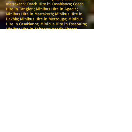
marrakech; Coach Hire in Casablanca; Coach
Hire in Tangier ; Minibus Hire in Agadir ;
Minibus Hire in Marrakech; Minibus Hire in
Dakhla; Minibus Hire in Merzouga; Minibus
Hire in Casablanca; Minibus Hire in Essaouira;
Minibus Hire in Tafraout; Agadir Airport
transfers ;Marrakech airport
transfers;Casablanca airport
transfers;Errachidia airport transfers;Tangier
airport transfers;Essaouira airport
transfers;Ouarzazate airport transfers;Fez
airport transfers; Merzouga airport
transfers;Marrakech Excursions ;Day trips;
Desert Tours;Morocco travel, 4x4 Morocco,
Morocco circuit, 4x4 Marrakech, 4x4 agadir,
4x4 excursion Marrakech, Marrakech
excursion, ourika valley, Agafay desert ; Asni
;Toubkal;Marrakech hotel, hotels of
Marrakech, Marrakech hotels, Marrakech
Riads, Marrakech riad, Marrakech hostel,
Marrakech accommodation , restaurant in
Marrakech, residence Marrakech, habitaccion
Marrakech, accommodation Marrakech, stays
Marrakech, morocco discovery, Moroccan
tours, morocco trips, trips to morocco, desert
morocco, Moroccan desert, beach morocco,