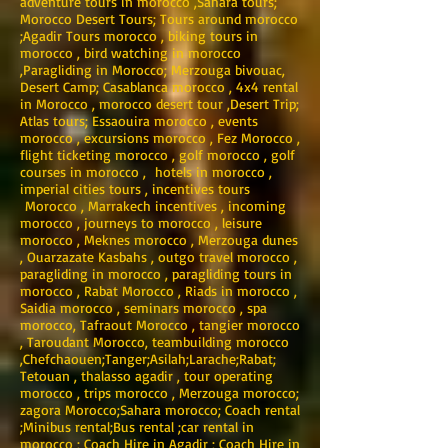
adventure tours in morocco ,Sahara tours;
Morocco Desert Tours; Tours around morocco
;Agadir Tours morocco , biking tours in
morocco , bird watching in morocco
,Paragliding in Morocco; Merzouga bivouac,
Desert Camp; Casablanca morocco , 4x4 rental
in Morocco , morocco desert tour ,Desert Trip;
Atlas tours; Essaouira morocco , events
morocco , excursions morocco , Fez Morocco ,
flight ticketing morocco , golf morocco , golf
courses in morocco , hotels in morocco ,
imperial cities tours , incentives tours
Morocco , Marrakech incentives , incoming
morocco , journeys to morocco , leisure
morocco , Meknes morocco , Merzouga dunes
, Ouarzazate Kasbahs , outgo travel morocco ,
paragliding in morocco , paragliding tours in
morocco , Rabat Morocco , Riads in morocco ,
Saidia morocco , seminars morocco , spa
morocco, Tafraout Morocco , tangier morocco
, Taroudant Morocco, teambuilding morocco
,Chefchaouen;Tanger;Asilah;Larache;Rabat;
Tetouan , thalasso agadir , tour operating
morocco , trips morocco , Merzouga morocco;
zagora Morocco;Sahara morocco; Coach rental
;Minibus rental;Bus rental ;car rental in
morocco ; Coach Hire in Agadir ; Coach Hire in