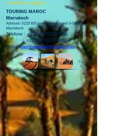
Casablanca; Agadir;
TOURING MAROC
Marrakech
Adresse: 0220 BIS Avenue Mohamed V-Guéliz-
Marrakech
Telefone :
+212 (0) 622376938
:
+212 (0) 622376938
Email:
touringmaroc@gmail.com