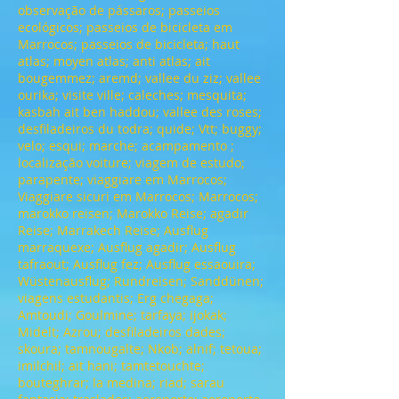
observação de pássaros; passeios
ecológicos; passeios de bicicleta em
Marrocos; passeios de bicicleta; haut
atlas; moyen atlas; anti atlas; ait
bougemmez; aremd; vallee du ziz; vallee
ourika; visite ville; caleches; mesquita;
kasbah ait ben haddou; vallee des roses;
desfiladeiros du todra; quide; Vtt; buggy;
velo; esqui; marche; acampamento ;
localização voiture; viagem de estudo;
parapente; viaggiare em Marrocos;
Viaggiare sicuri em Marrocos; Marrocos;
marokko reisen; Marokko Reise; agadir
Reise; Marrakech Reise; Ausflug
marraquexe; Ausflug agadir; Ausflug
tafraout; Ausflug fez; Ausflug essaouira;
Wüstenausflug; Rundreisen; Sanddünen;
viagens estudantis; Erg chegaga;
Amtoudi; Goulmine; tarfaya; ijokak;
Midelt; Azrou; desfiladeiros dades;
skoura; tamnougalte; Nkob; alnif; tetoua;
imilchil; ait hani; tamtetouchte;
bouteghrar; la medina; riad; sarau