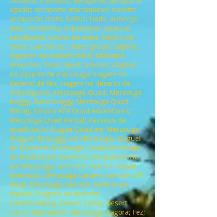
fantasia; traslados; aeroporto; aeroporto
agadir; aeroporto marraquexe; navette
aeroporto; moto; hotéis; riads; auberge;
jites; montanha; tripadvisor; caiaque;
sandboard; banho de areia; banho de
areia; sud maroc; clube; grupo; saghro;
mgoune; taroudant; tiout; taliouine;
imouzzer; foum zguid; amelen; viagem
no deserto de merzouga; viagem no
deserto de fes; viagem no deserto de
marraquexe; Merzouga Quad; Merzouga
buggy; Dune buggy; Merzouga Quad
Biking; Sahara ATV Quad Adventures;
Merzouga Quad Rental; Passeios de
quadriciclo; Alugue Quad em Merzouga;
Aluguel de buggy em Merzouga; aluguel
de Quad em Merzouga; Quad Merzouga
de localização; aventura em quadriciclo
em Merzouga; ATV, UTV; SSV; VTT Quad
Marrocos; Merzouga Canam; Can-Am Off-
Road; Merzouga Can-Am. Edifício da
equipe; Viagens no deserto;
Cameltrekking; Desert Camp; Desert
Tours; Marrakech; Merzouga; Zagora; Fez;