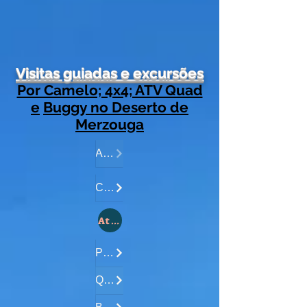
Visitas guiadas e excursões
Por Camelo; 4x4; ATV Quad
e
Buggy no Deserto de
Merzouga
Acampamento....
Cameltrekking....
Atividades no deserto de Merzouga:
Passeios 4x4....
Quad Excursõe