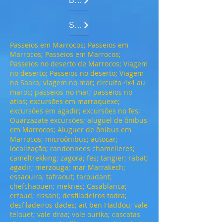
Buggy Excursõe
SandBoarding .......
Passeios em Marrocos; Passeios em
Marrocos; Passeios em Marrocos;
Passeios no deserto de Marrocos; Viagem
no deserto; Passeios no deserto; Viagem
no Saara; viagem no mar; circuito 4x4 au
maroc; passeios no mar; passeios no
atlas; excursões em marraquexe;
excursões em agadir; excursões no fes;
Ouarzazate excursões; aluguel de ônibus
em Marrocos; Aluguer de ônibus em
Marrocos; microônibus; autocar;
localização; randonnees chamelieres;
cameltrekking; zagora; fes; tangier; rabat;
agadir; merzouga; mar Marrakech;
essaouira; tafraout; taroudant;
chefchaouen; meknes; Casablanca;
erfoud; rissani; desfiladeiros todra;
desfiladeiros dades; ait ben Haddou; vale
telouet; vale draa; vale ourika; cascatas