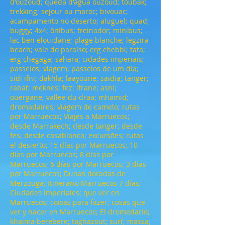
d'ouzoud; queda d'água ouzoud; toubak;
trekking; sejour au maroc; bivouac;
acampamento no deserto; aluguel; quad;
buggy; 4x4; ônibus; treinador; minibus;
lac ben elouidane; plage blanche; legzira
beach; vale do paraíso; erg chebbi; tata;
erg chegaga; sahara; cidades imperiais;
passeios; viagem; passeios de um dia;
sidi ifni; dakhla; laayoune; saidia; tanger;
rabat; meknes; fez; ifrane; asni;
ouergane; vallee du draa; mhamid;
dromadaires; viagem de camelo; rutas
por Marruecos; Viajes a Marruecos;
desde Marrakech; desde tanger; desde
fes; desde casablanca; excursões; rutas
el desierto; 15 días por Marruecos; 10
días por Marruecos; 8 días por
Marruecos; 6 días por Marruecos; 3 días
por Marruecos; Dunas doradas de
Merzouga; Itinerario Marruecos 7 días;
Ciudades Imperiales; que ver en
Marruecos; coisas para fazer; cosas que
ver y hacer en Marruecos; El dromedario;
khaima berebere; taghazout; surf; massa;