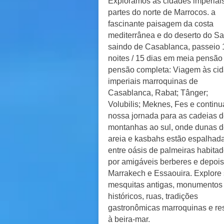
Exploramos as cidades imperiais
partes do norte de Marrocos. a
fascinante paisagem da costa
mediterrânea e do deserto do Sa
saindo de Casablanca, passeio 
noites / 15 dias em meia pensão
pensão completa: Viagem às ci
imperiais marroquinas de
Casablanca, Rabat; Tânger;
Volubilis; Meknes, Fes e contin
nossa jornada para as cadeias 
montanhas ao sul, onde dunas 
areia e kasbahs estão espalhad
entre oásis de palmeiras habita
por amigáveis berberes e depois
Marrakech e Essaouira. Explore
mesquitas antigas, monumentos
históricos, ruas, tradições
gastronômicas marroquinas e re
à beira-mar.