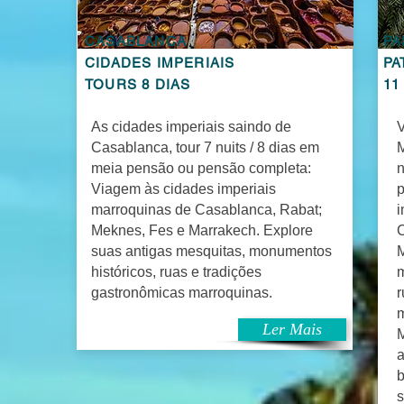
CASABLANCA
PA
CIDADES IMPERIAIS
PA
TOURS 8 DIAS
11
As cidades imperiais saindo de
V
Casablanca, tour 7 nuits / 8 dias em
M
meia pensão ou pensão completa:
n
Viagem às cidades imperiais
p
marroquinas de Casablanca, Rabat;
i
Meknes, Fes e Marrakech. Explore
C
suas antigas mesquitas, monumentos
M
históricos, ruas e tradições
m
gastronômicas marroquinas.
r
m
Ler Mais
M
a
b
s