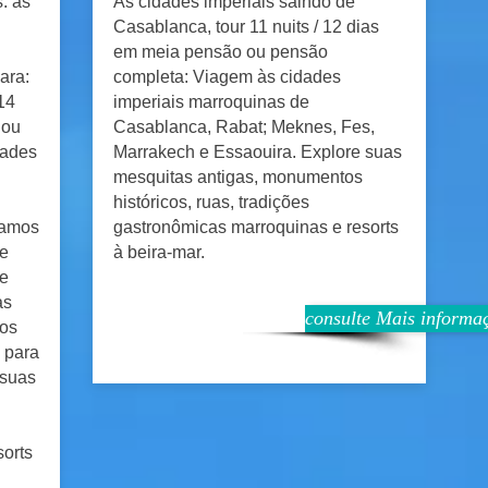
. as
As cidades imperiais saindo de
Casablanca, tour 11 nuits / 12 dias
em meia pensão ou pensão
ara:
completa: Viagem às cidades
14
imperiais marroquinas de
 ou
Casablanca, Rabat; Meknes, Fes,
dades
Marrakech e Essaouira. Explore suas
mesquitas antigas, monumentos
históricos, ruas, tradições
uamos
gastronômicas marroquinas e resorts
de
à beira-mar.
de
as
consulte Mais informa
dos
 para
 suas
sorts