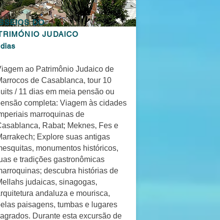
SSEIOS DO
TRIMÓNIO JUDAICO
 dias
iagem ao Patrimônio Judaico de
arrocos de Casablanca, tour 10
uits / 11 dias em meia pensão ou
ensão completa: Viagem às cidades
mperiais marroquinas de
asablanca, Rabat; Meknes, Fes e
arrakech; Explore suas antigas
esquitas, monumentos históricos,
uas e tradições gastronômicas
arroquinas; descubra histórias de
ellahs judaicas, sinagogas,
rquitetura andaluza e mourisca,
elas paisagens, tumbas e lugares
agrados. Durante esta excursão de