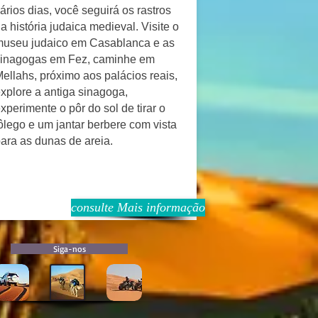
ários dias, você seguirá os rastros
a história judaica medieval. Visite o
useu judaico em Casablanca e as
sinagogas em Fez, caminhe em
ellahs, próximo aos palácios reais,
xplore a antiga sinagoga,
xperimente o pôr do sol de tirar o
ôlego e um jantar berbere com vista
ara as dunas de areia.
consulte Mais informação
Siga-nos