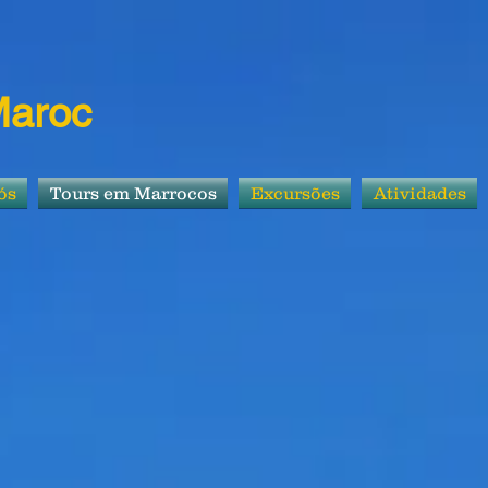
Maroc
ós
Tours em Marrocos
Excursões
Atividades