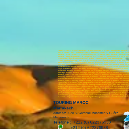
Tours in morocco , cultural tours Morocco; adventure tours in morocco ,Sahara tours; Morocco 
bivouac, Desert Camp; Casablanca morocco , 4x4 rental in Morocco , morocco desert tour ,Desert
morocco , hotels in morocco , imperial cities tours , incentives tours Morocco , Marrakech i
morocco , paragliding in morocco , paragliding tours in morocco , Rabat Morocco , Riads in m
,Chefchaouen;Tanger;Asilah;Larache;Rabat; Tetouan , thalasso agadir , tour operating morocco , 
; Coach Hire in marrakech; Coach Hire in Casablanca; Coach Hire in Tangier ; Minibus Hire in 
Minibus Hire in Tafraout; Agadir Airport transfers ;Marrakech airport transfers;Casablanca airport
Merzouga airport transfers;Marrakech Excursions ;Day trips; Desert Tours;Morocco travel, 4x4 M
;Toubkal;Marrakech hotel, hotels of Marrakech, Marrakech hotels, Marrakech Riads, Marrakech
stays Marrakech, morocco discovery, Moroccan tours, morocco trips, trips to morocco, desert
excursions, morocco rental 4x4, Ouarzazate 4x4, ouarzazate voyages, travel Ouarzazate, deser
Merzouga morocco, morocco Merzouga, Merzouga 4x4, Merzouga bivouac, bivouac Marrakech, bivo
morocco, morocco off roads, morocco incentive, morocco incentives, incentive Agadir, incenti
discovery Marrakech, discovery Taroudant, Marrakech, Taroudant, discovery Ouarzazate, discover
Marrakech transfers;Marrakech airport transfer , transport Marrakech, monuments in Marrakech, 
morocco, morocco trekking, Morocco Journey, discover morocco, travel to morocco, 4x4 landcruis
sightseeing in Casablanca, sightseeing in Ouarzazate, discovery Agadir, 4x4 circuit Marrakech, 
Marrakech, hotel bookings in Marrakech, booking accommodation Agadir, find hotel Marrakech, h
morocco, tour operator morocco, Morocco travel agency, travel agent; Tours from Tangier; Tour
desert tours; Zagora desert tours; Erg Chebbi; Erg Chegaga;Tata;Ighrem;Ait mansour;Amtoudi;Tafraou
valley;Imouzzer; Todra gorges;Dades gorges; Rose valley ;Ait ben Haddou; Telouet kassbah; Fint;D
quads; Merzouga buggy; Merzouga 4x4;Merzouga Sand Dunes;Merzouga hotels; Luxury desert camp;
Transfer from Agadir airport to Taghazout; Transfer from Marrakech to Taghazout;3 days;4 Days:
Ouidane;Ait bouguemez;Ouzoud Waterfall; Al jadida;Mazagan;Casablanca airport;Transfer;Bus;Min
TOURING MAROC
Marrakech
Adresse: 0220 BIS Avenue Mohamed V-Guéliz-
Marrakech
Telefone :
+212 (0) 622376938
:
+212 (0) 622376938