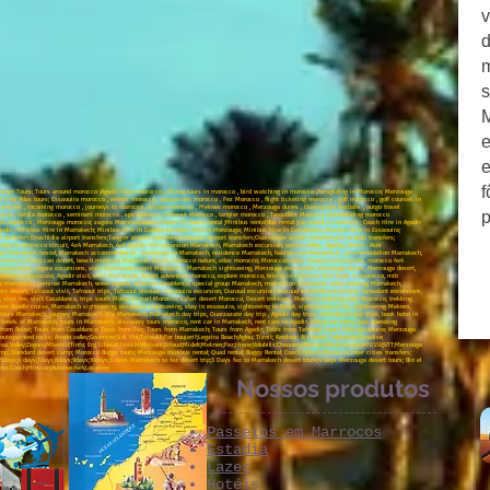
v
d
m
M
e
e
f
Desert Tours; Tours around morocco ;Agadir Tours morocco , biking tours in morocco , bird watching in morocco ,Paragliding in Morocco; Merzouga
 Trip; Atlas tours; Essaouira morocco , events morocco , excursions morocco , Fez Morocco , flight ticketing morocco , golf morocco , golf courses in
ncentives , incoming morocco , journeys to morocco , leisure morocco , Meknes morocco , Merzouga dunes , Ouarzazate Kasbahs , outgo travel
p
orocco , Saidia morocco , seminars morocco , spa morocco, Tafraout Morocco , tangier morocco , Taroudant Morocco, teambuilding morocco
trips morocco , Merzouga morocco; zagora Morocco;Sahara morocco; Coach rental ;Minibus rental;Bus rental ;car rental in morocco ; Coach Hire in Agadir
Agadir ; Minibus Hire in Marrakech; Minibus Hire in Dakhla; Minibus Hire in Merzouga; Minibus Hire in Casablanca; Minibus Hire in Essaouira;
 transfers;Errachidia airport transfers;Tangier airport transfers;Essaouira airport transfers;Ouarzazate airport transfers;Fez airport transfers;
orocco, Morocco circuit, 4x4 Marrakech, 4x4 agadir, 4x4 excursion Marrakech, Marrakech excursion, ourika valley, Agafay desert ; Asni
 riad, Marrakech hostel, Marrakech accommodation , restaurant in Marrakech, residence Marrakech, habitaccion Marrakech, accommodation Marrakech,
 morocco, Moroccan desert, beach morocco, Moroccan beach, morocco nature, atlas morocco, Moroccan atlas, morocco excursions, morocco 4x4
t Ouarzazate, zagora excursions, visit Ouarzazate, visit Marrakech, Marrakech sightseeing, Merzouga excursions, Merzouga dunes, Merzouga desert,
uac Ouarzazate, Agadir visit, visit Marrakech, desert adventure morocco, explore morocco, biking in morocco, bike tours in morocco, mtb
ve Marrakech, seminar Marrakech, week Agadir, seminar Casablanca, special group Marrakech, motivation Marrakech, team building Marrakech,
y desert, Tafraout visit, Tafraout trips, Tafraout bivouac, Essaouira excursion, Ouzoud excursion, Ouzoud waterfall excursions, Taroudant excursions,
visit fes, visit Casablanca, trips south Morocco, trail Morocco, safari desert Morocco, Desert trekking Morocco, trekking atlas Morocco, trekking
er Agadir cruise, Marrakech sightseeing, essaouira sightseeing, stay in essoauira, sightseeing in Rabat, sightseeing in fez, sightseeing Meknes,
tours Marrakech, journey Marrakech, trip Marrakech, Marrakech day trips, Ouarzazate day trip , Agadir day trips , Marrakech day trips, book hotel in
otels of Marrakech, tours in Marrakech, discovery tours morocco, rent car in Marrakech, rent cars in Agadir, Moroccan tours, tour operating
s from Rabat; Tours from Casablanca; Tours from Fez; Tours from Marrakech; Tours from Agadir; Tours from Tafraout; Tours from Essaouira; Merzouga
te;painted rocks; Ameln valley;Goulmine;Sidi Ifni;Tafnidilt;For boujerif;Legzira Beach;Aglou; Tiznit; Kerdous; Ait hmed; Taghazout;Paradise
raa Valley;Zagora;Mhamid;Tinfo; Erg Lihoudi;Imilchil;Rissani;Erfoud;Midelt;Meknes;Fez;Ifrane;Volubilis;Chaouen;alhociem;Nador;Oujda;ATV;SSV;VTT;Merzouga
 Standard desert camp; Morocco Buggy tours; Merzouga minibus rental; Quad rental; Buggy Rental; Coach hire in Morocco; Inter cities transfers;
5days;6 days;7days;8days;9days;10days;3 days Marrakech to fez desert trip;3 Days fez to Marrakech desert tours;4 days Merzouga desert tours; Bin el
ibus.Coach;Minivan;Autobus;4x4;Location
Nossos produtos
Passeios em Marrocos
Estadia
Lazer
Hotéis