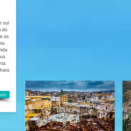
e sul
o do
 e as
uma
vida
sua
uma
ahara
ais