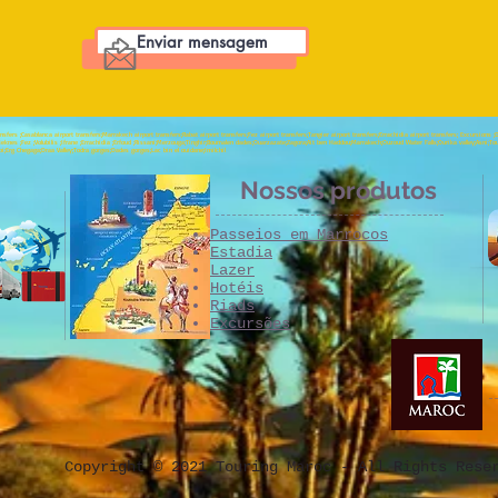
Enviar mensagem
ers ;Casablanca airport transfers;Marrakech airport transfers;Rabat airport transfers;Fez airport transfers;Tangier airport transfers;Errachidia airport transfers; Excursions ;
eknes ;Fez ;Volubilis ;Ifrane ;Errachidia ;Erfoud ;Rissani;Merzouga;Tinghir;Boumalen dades;Ouarzazate;Zagora;Ait ben Haddou;Marrakech;Ouzoud Water Falls;Ourika valley;Asni;Tou
bi;Erg Chegaga;Draa Valley;Todra gorges;Dades gorges;Lac bin el ouidane;Imilchil
Nossos produtos
Passeios em Marrocos
Estadia
Lazer
Hotéis
Riads
Excursões
Copyright © 2021 Touring Maroc - All Rights Rese