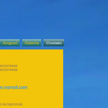
Aluguel
Galeria
Contato
622376938
2376938
roc@gmail.com
s excepcional.