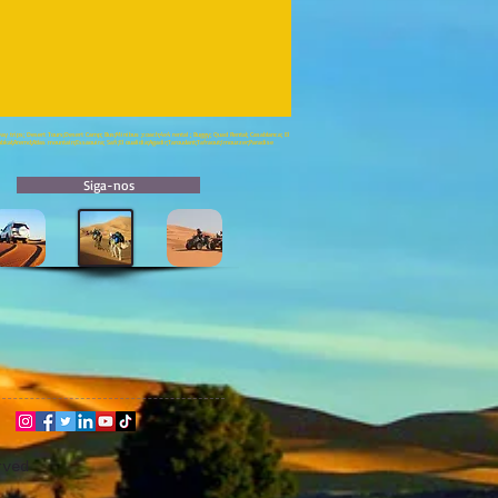
Day trips; Desert Tours;Desert Camp; Bus;Minibus ;coach;4x4 rental ; Buggy; Quad Rental; Casablanca; El
bkal;Aremd;Atlas mountain;Essaouira; Safi;El oualidia;Agadir;Taroudant;Tafraout;Imouzzer;Paradise
Siga-nos
rved