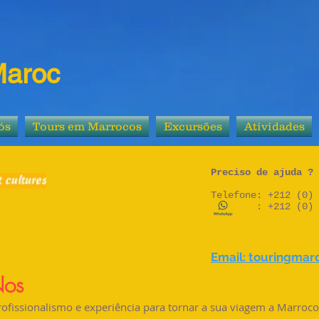
Maroc
ós
Tours em Marrocos
Excursões
Atividades
Preciso de ajuda ?
Telefone: +212 (0) 
: +212 (0) 62
Email: touringma
Nos
fissionalismo e experiência para tornar a sua viagem a Marroco