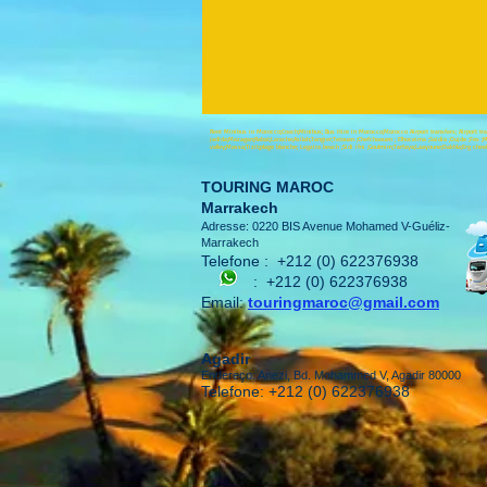
Rent Minibus in Morocco;Coach;Minibus; Bus Hire in Morocco;Morocco Airport transfers; Airport transf
jadida;Mazagan;Rabat;Larache;Asilah;Tangier;Tetouan ;Chefchaouen ; Elhoceima ;Saidia ;Oujda ;Fes ;M
valley;Massa;Tizit;plage blanche; Legzira beach ;Sidi ifni ;Goulmim;Tarfaya;Laayoune;Dakhla;Erg chee
TOURING MAROC
Marrakech
Adresse: 0220 BIS Avenue Mohamed V-Guéliz-
Marrakech
Telefone :
+212 (0) 622376938
:
+212 (0) 622376938
Email:
touringmaroc@gmail.com
Agadir
Endereço: Anezi, Bd. Mohammed V, Agadir 80000
Telefone: +212 (0) 622376938