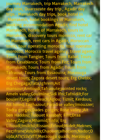
journey Marrakech, trip Marrakech, Marrakech
day trips, Ouarzazate day trip , Agadir day
trips , Marrakech day trips, book hotel in
Marrakech, hotel bookings in Marrakech,
booking accommodation Agadir, find hotel
Marrakech, hotels of Marrakech, tours in
Marrakech, discovery tours morocco, rent car
in Marrakech, rent cars in Agadir, Moroccan
tours, tour operating morocco, tour operator
morocco, Morocco travel agency, travel agent;
Tours from Tangier; Tours from Rabat; Tours
from Casablanca; Tours from Fez; Tours from
Marrakech; Tours from Agadir; Tours from
Tafraout; Tours from Essaouira; Merzouga
desert tours; Zagora desert tours; Erg Chebbi;
Erg Chegaga;Tata;Ighrem;Ait
mansour;Amtoudi;Tafraoute;painted rocks;
Ameln valley;Goulmine;Sidi Ifni;Tafnidilt;For
boujerif;Legzira Beach;Aglou; Tiznit; Kerdous;
Ait hmed; Taghazout;Paradise valley;Imouzzer;
Todra gorges;Dades gorges; Rose valley ;Ait
ben Haddou; Telouet kassbah; Fint;Draa
Valley;Zagora;Mhamid;Tinfo; Erg
Lihoudi;Imilchil;Rissani;Erfoud;Midelt;Meknes;
Fez;Ifrane;Volubilis;Chaouen;alhociem;Nador;O
ujda;ATV;SSV;VTT;Merzouga quads; Merzouga