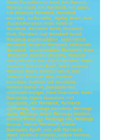
Desert Tours;Morocco travel, 4x4 Morocco,
Morocco circuit, 4x4 Marrakech, 4x4 agadir,
4x4 excursion Marrakech, Marrakech
excursion, ourika valley, Agafay desert ; Asni
;Toubkal;Marrakech hotel, hotels of
Marrakech, Marrakech hotels, Marrakech
Riads, Marrakech riad, Marrakech hostel,
Marrakech accommodation , restaurant in
Marrakech, residence Marrakech, habitaccion
Marrakech, accommodation Marrakech, stays
Marrakech, morocco discovery, Moroccan
tours, morocco trips, trips to morocco, desert
morocco, Moroccan desert, beach morocco,
Moroccan beach, morocco nature, atlas
morocco, Moroccan atlas, morocco
excursions, morocco 4x4 excursions,
morocco rental 4x4, Ouarzazate 4x4,
ouarzazate voyages, travel Ouarzazate, desert
Ouarzazate, zagora excursions, visit
Ouarzazate, visit Marrakech, Marrakech
sightseeing, Merzouga excursions, Merzouga
dunes, Merzouga desert, Merzouga morocco,
morocco Merzouga, Merzouga 4x4, Merzouga
bivouac, bivouac Marrakech, bivouac
Ouarzazate, Agadir visit, visit Marrakech,
desert adventure morocco, explore morocco,
biking in morocco, bike tours in morocco,