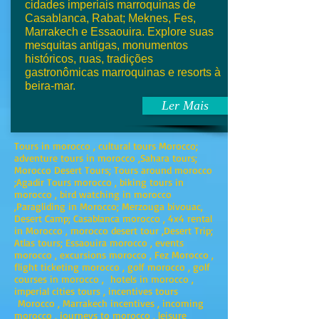
cidades imperiais marroquinas de
Casablanca, Rabat; Meknes, Fes,
Marrakech e Essaouira. Explore suas
mesquitas antigas, monumentos
históricos, ruas, tradições
gastronômicas marroquinas e resorts à
beira-mar.
Ler Mais
Tours in morocco , cultural tours Morocco;
adventure tours in morocco ,Sahara tours;
Morocco Desert Tours; Tours around morocco
;Agadir Tours morocco , biking tours in
morocco , bird watching in morocco
,Paragliding in Morocco; Merzouga bivouac,
Desert Camp; Casablanca morocco , 4x4 rental
in Morocco , morocco desert tour ,Desert Trip;
Atlas tours; Essaouira morocco , events
morocco , excursions morocco , Fez Morocco ,
flight ticketing morocco , golf morocco , golf
courses in morocco , hotels in morocco ,
imperial cities tours , incentives tours
Morocco , Marrakech incentives , incoming
morocco , journeys to morocco , leisure