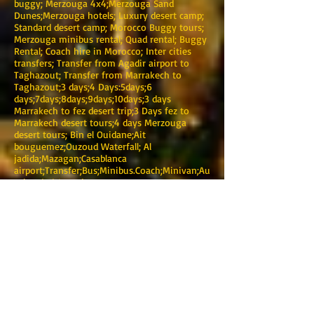
buggy; Merzouga 4x4;Merzouga Sand
Dunes;Merzouga hotels; Luxury desert camp;
Standard desert camp; Morocco Buggy tours;
Merzouga minibus rental; Quad rental; Buggy
Rental; Coach hire in Morocco; Inter cities
transfers; Transfer from Agadir airport to
Taghazout; Transfer from Marrakech to
Taghazout;3 days;4 Days:5days;6
days;7days;8days;9days;10days;3 days
Marrakech to fez desert trip;3 Days fez to
Marrakech desert tours;4 days Merzouga
desert tours; Bin el Ouidane;Ait
bouguemez;Ouzoud Waterfall; Al
jadida;Mazagan;Casablanca
airport;Transfer;Bus;Minibus.Coach;Minivan;Au
tobus;4x4;Location
TOURING MAROC
Marrakech
Adresse: 0220 BIS Avenue Mohamed V-Guéliz-
Marrakech
Telefone :
+212 (0) 622376938
:
+212 (0) 622376938
Email:
touringmaroc@gmail.com