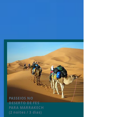
PASSEIOS NO
DESERTO
DE FES
PARA MARRAKECH
(2 noites / 3 dias)