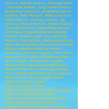
morocco , Meknes morocco , Merzouga dunes
, Ouarzazate Kasbahs , outgo travel morocco ,
paragliding in morocco , paragliding tours in
morocco , Rabat Morocco , Riads in morocco ,
Saidia morocco , seminars morocco , spa
morocco, Tafraout Morocco , tangier morocco
, Taroudant Morocco, teambuilding morocco
,Chefchaouen;Tanger;Asilah;Larache;Rabat;
Tetouan , thalasso agadir , tour operating
morocco , trips morocco , Merzouga morocco;
zagora Morocco;Sahara morocco; Coach rental
;Minibus rental;Bus rental ;car rental in
morocco ; Coach Hire in Agadir ; Coach Hire in
marrakech; Coach Hire in Casablanca; Coach
Hire in Tangier ; Minibus Hire in Agadir ;
Minibus Hire in Marrakech; Minibus Hire in
Dakhla; Minibus Hire in Merzouga; Minibus
Hire in Casablanca; Minibus Hire in Essaouira;
Minibus Hire in Tafraout; Agadir Airport
transfers ;Marrakech airport
transfers;Casablanca airport
transfers;Errachidia airport transfers;Tangier
airport transfers;Essaouira airport
transfers;Ouarzazate airport transfers;Fez
airport transfers; Merzouga airport
transfers;Marrakech Excursions ;Day trips;