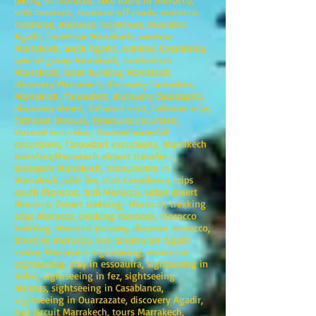
mtb morocco, morocco off roads, morocco
incentive, morocco incentives, incentive
Agadir, incentive Marrakech, seminar
Marrakech, week Agadir, seminar Casablanca,
special group Marrakech, motivation
Marrakech, team building Marrakech,
discovery Marrakech, discovery Taroudant,
Marrakech, Taroudant, discovery Ouarzazate,
discovery desert, Tafraout visit, Tafraout trips,
Tafraout bivouac, Essaouira excursion,
Ouzoud excursion, Ouzoud waterfall
excursions, Taroudant excursions, Marrakech
transfers;Marrakech airport transfer ,
transport Marrakech, monuments in
Marrakech, visit fes, visit Casablanca, trips
south Morocco, trail Morocco, safari desert
Morocco, Desert trekking Morocco, trekking
atlas Morocco, trekking morocco, morocco
trekking, Morocco Journey, discover morocco,
travel to morocco, 4x4 landcruiser Agadir
cruise, Marrakech sightseeing, essaouira
sightseeing, stay in essoauira, sightseeing in
Rabat, sightseeing in fez, sightseeing
Meknes, sightseeing in Casablanca,
sightseeing in Ouarzazate, discovery Agadir,
4x4 circuit Marrakech, tours Marrakech,