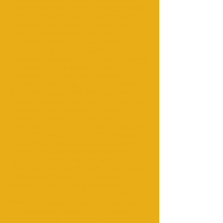
tours, morocco trips, trips to morocco, desert
morocco, Moroccan desert, beach morocco,
Moroccan beach, morocco nature, atlas
morocco, Moroccan atlas, morocco
excursions, morocco 4x4 excursions,
morocco rental 4x4, Ouarzazate 4x4,
ouarzazate voyages, travel Ouarzazate, desert
Ouarzazate, zagora excursions, visit
Ouarzazate, visit Marrakech, Marrakech
sightseeing, Merzouga excursions, Merzouga
dunes, Merzouga desert, Merzouga morocco,
morocco Merzouga, Merzouga 4x4, Merzouga
bivouac, bivouac Marrakech, bivouac
Ouarzazate, Agadir visit, visit Marrakech,
desert adventure morocco, explore morocco,
biking in morocco, bike tours in morocco,
mtb morocco, morocco off roads, morocco
incentive, morocco incentives, incentive
Agadir, incentive Marrakech, seminar
Marrakech, week Agadir, seminar Casablanca,
special group Marrakech, motivation
Marrakech, team building Marrakech,
discovery Marrakech, discovery Taroudant,
Marrakech, Taroudant, discovery Ouarzazate,
discovery desert, Tafraout visit, Tafraout trips,
Tafraout bivouac, Essaouira excursion,