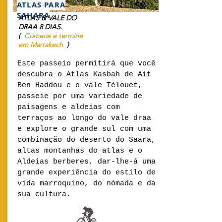
ATLAS PARA
SAHARA
ATLAS & VALE DO
DRAA 8 DIAS.
(
Comece e termine
em Marrakech
)
Este passeio permitirá que você
descubra o Atlas Kasbah de Ait
Ben Haddou e o vale Télouet,
passeie por uma variedade de
paisagens e aldeias com
terraços ao longo do vale draa
e explore o grande sul com uma
combinação do deserto do Saara,
altas montanhas do atlas e o
Aldeias berberes, dar-lhe-á uma
grande experiência do estilo de
vida marroquino, do nómada e da
sua cultura.