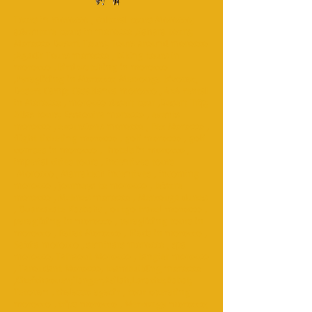
Tours in morocco , cultural tours Morocco;
adventure tours in morocco ,Sahara tours;
Morocco Desert Tours; Tours around morocco
;Agadir Tours morocco , biking tours in
morocco , bird watching in morocco
,Paragliding in Morocco; Merzouga bivouac,
Desert Camp; Casablanca morocco , 4x4 rental
in Morocco , morocco desert tour ,Desert Trip;
Atlas tours; Essaouira morocco , events
morocco , excursions morocco , Fez Morocco ,
flight ticketing morocco , golf morocco , golf
courses in morocco , hotels in morocco ,
imperial cities tours , incentives tours
Morocco , Marrakech incentives , incoming
morocco , journeys to morocco , leisure
morocco , Meknes morocco , Merzouga dunes
, Ouarzazate Kasbahs , outgo travel morocco ,
paragliding in morocco , paragliding tours in
morocco , Rabat Morocco , Riads in morocco ,
Saidia morocco , seminars morocco , spa
morocco, Tafraout Morocco , tangier morocco
, Taroudant Morocco, teambuilding morocco
,Chefchaouen;Tanger;Asilah;Larache;Rabat;
Tetouan , thalasso agadir , tour operating
morocco , trips morocco , Merzouga morocco;