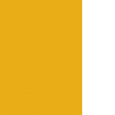
zagora Morocco;Sahara morocco; Coach rental
;Minibus rental;Bus rental ;car rental in
morocco ; Coach Hire in Agadir ; Coach Hire in
marrakech; Coach Hire in Casablanca; Coach
Hire in Tangier ; Minibus Hire in Agadir ;
Minibus Hire in Marrakech; Minibus Hire in
Dakhla; Minibus Hire in Merzouga; Minibus
Hire in Casablanca; Minibus Hire in Essaouira;
Minibus Hire in Tafraout; Agadir Airport
transfers ;Marrakech airport
transfers;Casablanca airport
transfers;Errachidia airport transfers;Tangier
airport transfers;Essaouira airport
transfers;Ouarzazate airport transfers;Fez
airport transfers; Merzouga airport
transfers;Marrakech Excursions ;Day trips;
Desert Tours;Morocco travel, 4x4 Morocco,
Morocco circuit, 4x4 Marrakech, 4x4 agadir,
4x4 excursion Marrakech, Marrakech
excursion, ourika valley, Agafay desert ; Asni
;Toubkal;Marrakech hotel, hotels of
Marrakech, Marrakech hotels, Marrakech
Riads, Marrakech riad, Marrakech hostel,
Marrakech accommodation , restaurant in
Marrakech, residence Marrakech, habitaccion
Marrakech, accommodation Marrakech, stays
Marrakech, morocco discovery, Moroccan