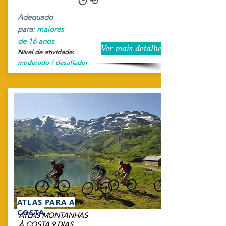
Adequado
para:
maiores
de 16 anos
Ver mais detalhes
Nível de atividade:
moderado / desafiador
ATLAS PARA A
COSTA
ATLAS MONTANHAS
À COSTA 9 DIAS.