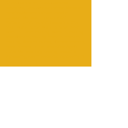
Ouzoud excursion, Ouzoud waterfall
excursions, Taroudant excursions, Marrakech
transfers;Marrakech airport transfer ,
transport Marrakech, monuments in
Marrakech, visit fes, visit Casablanca, trips
south Morocco, trail Morocco, safari desert
Morocco, Desert trekking Morocco, trekking
atlas Morocco, trekking morocco, morocco
trekking, Morocco Journey, discover morocco,
travel to morocco, 4x4 landcruiser Agadir
cruise, Marrakech sightseeing, essaouira
sightseeing, stay in essoauira, sightseeing in
Rabat, sightseeing in fez, sightseeing
Meknes, sightseeing in Casablanca,
sightseeing in Ouarzazate, discovery Agadir,
4x4 circuit Marrakech, tours Marrakech,
journey Marrakech, trip Marrakech, Marrakech
day trips, Ouarzazate day trip , Agadir day
trips , Marrakech day trips, book hotel in
Marrakech, hotel bookings in Marrakech,
booking accommodation Agadir, find hotel
Marrakech, hotels of Marrakech, tours in
Marrakech, discovery tours morocco, rent car
in Marrakech, rent cars in Agadir, Moroccan
tours, tour operating morocco, tour operator
morocco, Morocco travel agency, travel agent;