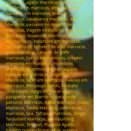
marrocos, agadir marrocos, passeios de
bicicleta em marrocos, observação de
pássaros em marrocos, bivouac
marrocos, casablanca marrocos, 4x4
Marrocos, passeios no deserto de
marrocos, Viagem no deserto; Passeios
pelo Atlas; essaouira marrocos, eventos
em marrocos, excursões em marrocos,
Fez marrocos, bilhetes de voos marrocos,
golfe marrocos, campos de golfe
marrocos, hotéis em marrocos, cidades
imperiais em marrocos, incentivos
Marrocos, incentivos de marraquexe,
entrada em Marrocos, viagens a
Marrocos, lazer em Marrocos, meknes em
Marrocos, Merzouga dunas, Kasbahs
Ouarzazate, outgo marrocos viagens,
parapente em Marrocos, parapente
passeios Marrocos, Rabat Marrocos, riads
Marrocos, Saidia Marrocos, seminários
marrocos, spa, Tafraout marrocos, tânger,
Taroudant Marrocos, teambuilding
Marrocos, Tetouan, thalasso Agadir,
turismo operando marrocos, viagens