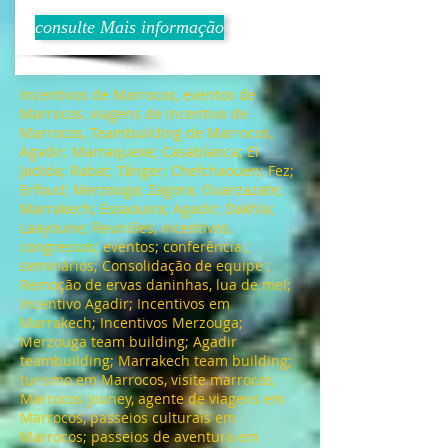
consulte Mais informação
Incentivos de Marrocos, eventos de
Marrocos, viagens de incentivo de
Marrocos, Teambuilding de Marrocos,
Agadir; Marraquexe; Casablanca; El
Jadida; Rabat; Tânger; Chefchaouen; Fez;
Erfoud; Merzouga; Zagora; Ouarzazate;
Marrakech; Essaouira; Agadir; Dakhla;
Laayoune; Reuniões, incentivos,
congressos; eventos; conferência ;
seminários; Consolidação de equipe ;
Remoção de ervas daninhas, lua de mel;
Incentivo Agadir; Incentivos em
Marrakech; Incentivos Merzouga;
Merzouga team building; Agadir
teambuilding; Marrakech team building;
turismo em Marrocos, visite marrocos,
Marrocos jouney, agente de viagens em
Marrocos, passeios culturais em
Marrocos; passeios de aventura em