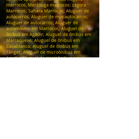
marrocos, Merzouga marrocos; zagora
Marrocos; Sahara Marrocos; Aluguer de
autocarros; Aluguer de miniautocarros;
Aluguer de autocarros; Aluguer de
automóveis em Marrocos; Aluguel de
ônibus em Agadir; Aluguel de ônibus em
Marraquexe; Aluguel de ônibus em
Casablanca; Aluguel de ônibus em
Tânger; Aluguel de microônibus em
Agadir; Aluguel de microônibus em
Marrakech; Aluguel de microônibus em
Dakhla; Aluguel de microônibus em
Merzouga; Aluguel de microônibus em
Casablanca; Aluguel de microônibus em
Essaouira; Aluguel de microônibus em
Tafraout; Transferências de aeroporto;
Excursões; Passeios de um dia; Passeios
no deserto.
TOURING MAROC
Marrakech
Adresse: 0220 BIS Avenue Mohamed V-Guéliz-
Marrakech
Telefone :
+212 (0) 622376938