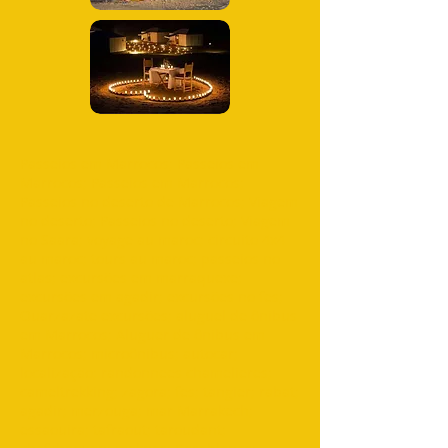
Passeios em Marrocos; Passeios em
Marrocos; Passeios em Marrocos;
Passeios no deserto de Marrocos; Viagem
no deserto; Passeios no deserto; Viagem
no Saara; voyage au maroc; circuito 4x4
au maroc; tours au maroc; passeios no
atlas; excursões em marraquexe;
excursões em agadir; excursões no fes;
Ouarzazate excursões; aluguel de ônibus
em Marrocos; Aluguer de ônibus em
Marrocos; microônibus; autocar;
localização; randonnees chamelieres;
cameltrekking; zagora; fes; tangier; rabat;
agadir; merzouga; mar Marrakech;
essaouira; tafraout; taroudant;