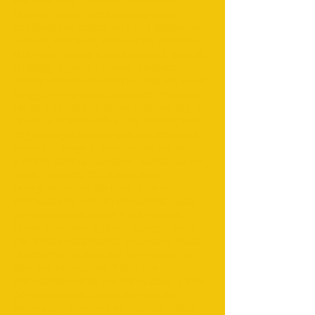
chefchaouen; meknes; Casablanca;
erfoud; rissani; desfiladeiros todra;
desfiladeiros dades; ait ben Haddou; vale
telouet; vale draa; vale ourika; cascatas
d'ouzoud; queda d'água ouzoud; toubak;
trekking; sejourau maroc; bivouac;
acampamento no deserto; aluguel; quad;
buggy; 4x4; ônibus; treinador; minibus;
lac ben elouidane; plage blanche; legzira
beach; paradise valley; erg chebbi; tata;
erg chegaga; sahara; cidades imperiais;
passeios; viagem; passeios de um dia;
sidi ifni; dakhla; laayoune; saidia; tanger;
rabat; meknes; fez; ifrane; asni;
ouergane; vallee du draa; mhamid;
dromadaires; viagem de camelo; rutas
por Marruecos; Viajes a Marruecos;
desde Marrakech; desde tanger; desde
fes; desde casablanca; excursões; rutas
el desierto; 15 días por Marruecos; 10
días por Marruecos; 8 días por
Marruecos; 6 días por Marruecos; 3 días
por Marruecos; Dunas doradas de
Merzouga; Itinerario Marruecos 7 días;