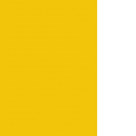
Ciudades Imperiales; que ver en
Marruecos; coisas para fazer; cosas que
ver y hacer en Marruecos; El dromedario;
khaima berebere; taghazout; surf; massa;
observação de pássaros; passeios
ecológicos; passeios de bicicleta em
Marrocos; passeios de bicicleta; haut
atlas; moyen atlas; anti atlas; ait
bougemmez; aremd; vallee du ziz; vallee
ourika; visite ville; caleches; mesquita;
kasbah ait ben haddou; vallee des roses;
desfiladeiros du todra; quide; Vtt; buggy;
velo; esqui; marche; acampamento ;
localização voiture; viagem de estudo;
parapente; viaggiare em Marrocos;
Viaggiare sicuri em Marrocos; Marrocos;
marokko reisen; Marokko Reise; agadir
Reise; Marrakech Reise; Ausflug
marraquexe; Ausflug agadir; Ausflug
tafraout; Ausflug fez; Ausflug essaouira;
Wüstenausflug; Rundreisen; Sanddünen;
viagens estudantis; Erg chegaga;
Amtoudi; Goulmine; tarfaya; ijokak;
Midelt; Azrou; desfiladeiros; skoura;