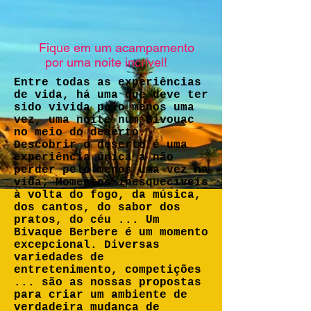
Fique em um acampamento
por uma noite incrível!
Entre todas as experiências
de vida, há uma que deve ter
sido vivida pelo menos uma
vez, uma noite num Bivouac
no meio do deserto.
Descobrir o deserto é uma
experiência única a não
perder pelo menos uma vez na
vida; Momentos inesquecíveis
à volta do fogo, da música,
dos cantos, do sabor dos
pratos, do céu ... Um
Bivaque Berbere é um momento
excepcional. Diversas
variedades de
entretenimento, competições
... são as nossas propostas
para criar um ambiente de
verdadeira mudança de