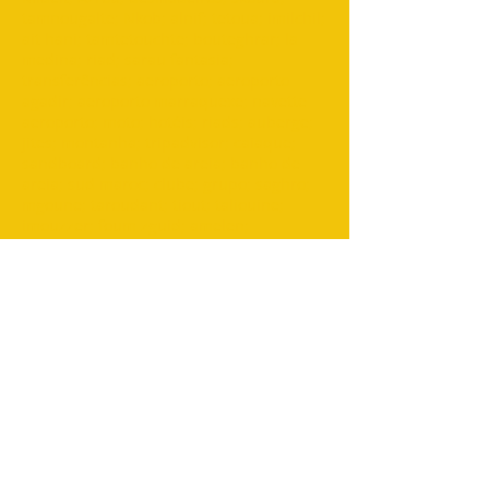
tamnougalte; Nkob; alnif; tetoua; imilchil;
ait hani; tamtetouchte; bouteghrar; la
medina; riad; sarau fantasia;
transferências; aeroporto; aeroporto
agadir; aeroporto marraquexe; navette
aeroporto; moto; hotéis; riads; auberge;
jites; montanha; tripadvisor; caiaque;
sandboard; banho de areia; banho de
areia; sud maroc; clube; grupo; saghro;
mgoune; taroudant; tiout; taliouine;
imouzzer; foum zguid; amelen;
TOURING MAROC
Marrakech
Adresse: 0220 BIS Avenue Mohamed V-Guéliz-
Marrakech
Telefone :
+212 (0) 622376938
:
+212 (0) 622376938
Email:
touringmaroc@gmail.com