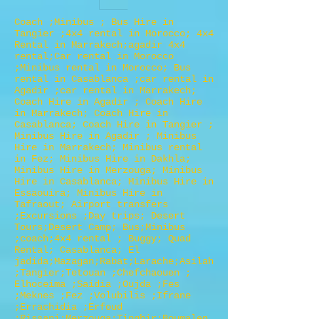
Coach ;Minibus ; Bus Hire in
Tangier ;4x4 rental in Morocco; 4x4
Rental in Marrakech;agadir 4x4
rental;Car rental in Morocco
;Minibus rental in Morocco; Bus
rental in Casablanca ;car rental in
Agadir ;car rental in Marrakech;
Coach Hire in Agadir ; Coach Hire
in Marrakech; Coach Hire in
Casablanca; Coach Hire in Tangier ;
Minibus Hire in Agadir ; Minibus
Hire in Marrakech; Minibus rental
in Fez; Minibus Hire in Dakhla;
Minibus Hire in Merzouga; Minibus
Hire in Casablanca; Minibus Hire in
Essaouira; Minibus Hire in
Tafraout; Airport transfers
;Excursions ;Day trips; Desert
Tours;Desert Camp; Bus;Minibus
;coach;4x4 rental ; Buggy; Quad
Rental; Casablanca; El
jadida;Mazagan;Rabat;Larache;Asilah
;Tangier;Tetouan ;Chefchaouen ;
Elhoceima ;Saidia ;Oujda ;Fes
;Meknes ;Fez ;Volubilis ;Ifrane
;Errachidia ;Erfoud
;Rissani;Merzouga;Tinghir;Boumalen