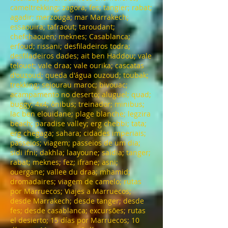
cameltrekking; zagora; fes; tangier; rabat;
agadir; merzouga; mar Marrakech;
essaouira; tafraout; taroudant;
chefchaouen; meknes; Casablanca;
erfoud; rissani; desfiladeiros todra;
desfiladeiros dades; ait ben Haddou; vale
telouet; vale draa; vale ourika; cascatas
d'ouzoud; queda d'água ouzoud; toubak;
trekking; sejourau maroc; bivouac;
acampamento no deserto; aluguel; quad;
buggy; 4x4; ônibus; treinador; minibus;
lac ben elouidane; plage blanche; legzira
beach; paradise valley; erg chebbi; tata;
erg chegaga; sahara; cidades imperiais;
passeios; viagem; passeios de um dia;
sidi ifni; dakhla; laayoune; saidia; tanger;
rabat; meknes; fez; ifrane; asni;
ouergane; vallee du draa; mhamid;
dromadaires; viagem de camelo; rutas
por Marruecos; Viajes a Marruecos;
desde Marrakech; desde tanger; desde
fes; desde casablanca; excursões; rutas
el desierto; 15 días por Marruecos; 10