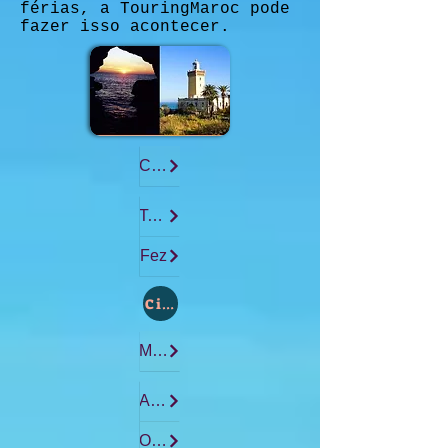
férias, a TouringMaroc pode
fazer isso acontecer.
Casablanca
Tangier
Fez
Cidade :
Marrakech
Agadir
Ouarzazate