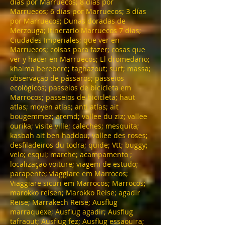
días por Marruecos; 8 días por
Marruecos; 6 días por Marruecos; 3 días
por Marruecos; Dunas doradas de
Merzouga; Itinerario Marruecos 7 días;
Ciudades Imperiales; que ver en
Marruecos; coisas para fazer; cosas que
ver y hacer en Marruecos; El dromedario;
khaima berebere; taghazout; surf; massa;
observação de pássaros; passeios
ecológicos; passeios de bicicleta em
Marrocos; passeios de bicicleta; haut
atlas; moyen atlas; anti atlas; ait
bougemmez; aremd; vallee du ziz; vallee
ourika; visite ville; caleches; mesquita;
kasbah ait ben haddou; vallee des roses;
desfiladeiros du todra; quide; Vtt; buggy;
velo; esqui; marche; acampamento ;
localização voiture; viagem de estudo;
parapente; viaggiare em Marrocos;
Viaggiare sicuri em Marrocos; Marrocos;
marokko reisen; Marokko Reise; agadir
Reise; Marrakech Reise; Ausflug
marraquexe; Ausflug agadir; Ausflug
tafraout; Ausflug fez; Ausflug essaouira;