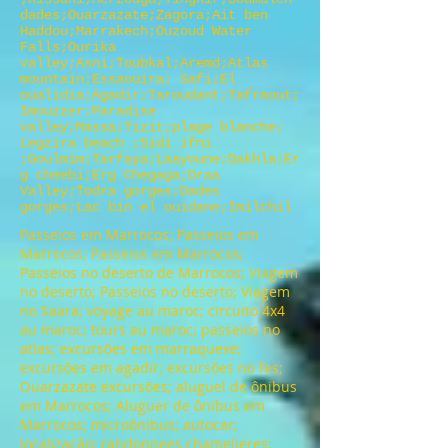
dades;Ouarzazate;Zagora;Ait ben
Haddou;Marrakech;Ouzoud Water
Falls;Ourika
valley;Asni;Toubkal;Aremd;Atlas
mountain;Essaouira; Safi;El
oualidia;Agadir;Taroudant;Tafraout;
Imouzzer;Paradise
valley;Massa;Tizit;plage blanche;
Legzira beach ;Sidi ifni
;Goulmim;Tarfaya;Laayoune;Dakhla;Er
g cheebi;Erg Chegaga;Draa
Valley;Todra gorges;Dades
gorges;Lac bin el ouidane;Imilchil
Passeios em Marrocos; Passeios em
Marrocos; Passeios em Marrocos;
Passeios no deserto de Marrocos; Viagem
no deserto; Passeios no deserto; Viagem
no Saara; voyage au maroc; circuito 4x4
au maroc; tours au maroc; passeios no
atlas; excursões em marraquexe;
excursões em agadir; excursões no fes;
Ouarzazate excursões; aluguel de ônibus
em Marrocos; Aluguer de ônibus em
Marrocos; microônibus; autocar;
localização; randonnees chamelieres;