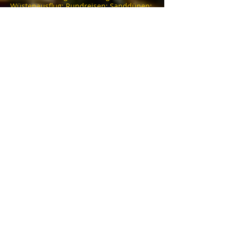
Wüstenausflug; Rundreisen; Sanddünen;
viagens estudantis; Erg chegaga;
Amtoudi; Goulmine; tarfaya; ijokak;
Midelt; Azrou; desfiladeiros; skoura;
tamnougalte; Nkob; alnif; tetoua; imilchil;
ait hani; tamtetouchte; bouteghrar; la
medina; riad; sarau fantasia;
transferências; aeroporto; aeroporto
agadir; aeroporto marraquexe; navette
aeroporto; moto; hotéis; riads; auberge;
jites; montanha; tripadvisor; caiaque;
sandboard; banho de areia; banho de
areia; sud maroc; clube; grupo; saghro;
mgoune; taroudant; tiout; taliouine;
imouzzer; foum zguid; amelen;
TOURING MAROC
Marrakech
Adresse: 0220 BIS Avenue Mohamed V-Guéliz-
Marrakech
Telefone :
+212 (0) 622376938
:
+212 (0) 622376938
Email:
touringmaroc@gmail.com