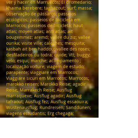
ver y hacer en Marruecos; El dromedario;
khaima berebere; taghazout; surf; massa;
observação de pássaros; passeios
ecológicos; passeios de bicicleta em
Marrocos; passeios de bicicleta; haut
atlas; moyen atlas; anti atlas; ait
bougemmez; aremd; vallee du ziz; vallee
ourika; visite ville; caleches; mesquita;
kasbah ait ben haddou; vallee des roses;
desfiladeiros du todra; quide; Vtt; buggy;
velo; esqui; marche; acampamento ;
localização voiture; viagem de estudo;
parapente; viaggiare em Marrocos;
Viaggiare sicuri em Marrocos; Marrocos;
marokko reisen; Marokko Reise; agadir
Reise; Marrakech Reise; Ausflug
marraquexe; Ausflug agadir; Ausflug
tafraout; Ausflug fez; Ausflug essaouira;
Wüstenausflug; Rundreisen; Sanddünen;
viagens estudantis; Erg chegaga;
Amtoudi; Goulmine; tarfaya; ijokak;
Midelt; Azrou; desfiladeiros; skoura;
tamnougalte; Nkob; alnif; tetoua; imilchil;
ait hani; tamtetouchte; bouteghrar; la