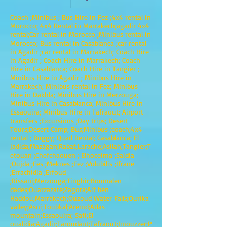
Coach ;Minibus ; Bus Hire in Fez ;4x4 rental in
Morocco; 4x4 Rental in Marrakech;agadir 4x4
rental;Car rental in Morocco ;Minibus rental in
Morocco; Bus rental in Casablanca ;car rental
in Agadir ;car rental in Marrakech; Coach Hire
in Agadir ; Coach Hire in Marrakech; Coach
Hire in Casablanca; Coach Hire in Tangier ;
Minibus Hire in Agadir ; Minibus Hire in
Marrakech; Minibus rental in Fez; Minibus
Hire in Dakhla; Minibus Hire in Merzouga;
Minibus Hire in Casablanca; Minibus Hire in
Essaouira; Minibus Hire in Tafraout; Airport
transfers ;Excursions ;Day trips; Desert
Tours;Desert Camp; Bus;Minibus ;coach;4x4
rental ; Buggy; Quad Rental; Casablanca; El
jadida;Mazagan;Rabat;Larache;Asilah;Tangier;T
etouan ;Chefchaouen ; Elhoceima ;Saidia
;Oujda ;Fes ;Meknes ;Fez ;Volubilis ;Ifrane
;Errachidia ;Erfoud
;Rissani;Merzouga;Tinghir;Boumalen
dades;Ouarzazate;Zagora;Ait ben
Haddou;Marrakech;Ouzoud Water Falls;Ourika
valley;Asni;Toubkal;Aremd;Atlas
mountain;Essaouira; Safi;El
oualidia;Agadir;Taroudant;Tafraout;Imouzzer;P