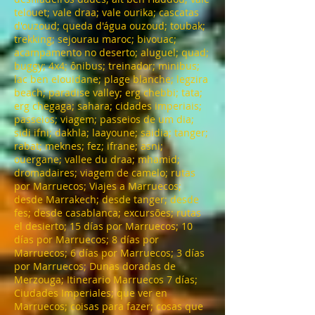
telouet; vale draa; vale ourika; cascatas
d'ouzoud; queda d'água ouzoud; toubak;
trekking; sejourau maroc; bivouac;
acampamento no deserto; aluguel; quad;
buggy; 4x4; ônibus; treinador; minibus;
lac ben elouidane; plage blanche; legzira
beach; paradise valley; erg chebbi; tata;
erg chegaga; sahara; cidades imperiais;
passeios; viagem; passeios de um dia;
sidi ifni; dakhla; laayoune; saidia; tanger;
rabat; meknes; fez; ifrane; asni;
ouergane; vallee du draa; mhamid;
dromadaires; viagem de camelo; rutas
por Marruecos; Viajes a Marruecos;
desde Marrakech; desde tanger; desde
fes; desde casablanca; excursões; rutas
el desierto; 15 días por Marruecos; 10
días por Marruecos; 8 días por
Marruecos; 6 días por Marruecos; 3 días
por Marruecos; Dunas doradas de
Merzouga; Itinerario Marruecos 7 días;
Ciudades Imperiales; que ver en
Marruecos; coisas para fazer; cosas que