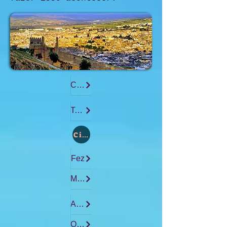
Casablanca
Tangier
Cidade :
Fez
Marrakech
Agadir
Ouarzazate