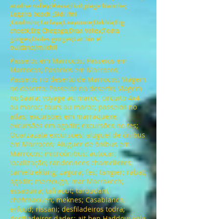
aradise valley;Massa;Tizit;plage blanche;
Legzira beach ;Sidi ifni
;Goulmim;Tarfaya;Laayoune;Dakhla;Erg
cheebi;Erg Chegaga;Draa Valley;Todra
gorges;Dades gorges;Lac bin el
ouidane;Imilchil
Passeios em Marrocos; Passeios em
Marrocos; Passeios em Marrocos;
Passeios no deserto de Marrocos; Viagem
no deserto; Passeios no deserto; Viagem
no Saara; voyage au maroc; circuito 4x4
au maroc; tours au maroc; passeios no
atlas; excursões em marraquexe;
excursões em agadir; excursões no fes;
Ouarzazate excursões; aluguel de ônibus
em Marrocos; Aluguer de ônibus em
Marrocos; microônibus; autocar;
localização; randonnees chamelieres;
cameltrekking; zagora; fes; tangier; rabat;
agadir; merzouga; mar Marrakech;
essaouira; tafraout; taroudant;
chefchaouen; meknes; Casablanca;
erfoud; rissani; desfiladeiros todra;
desfiladeiros dades; ait ben Haddou; vale