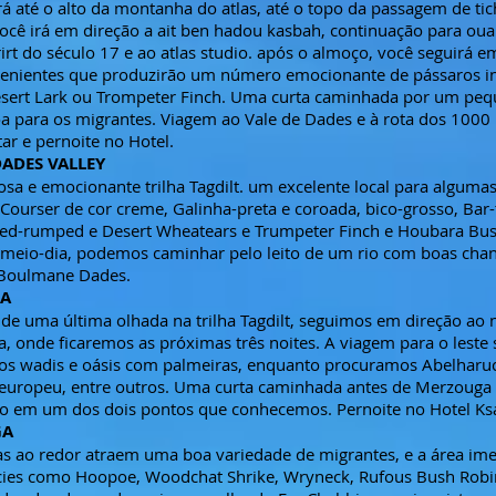
ará até o alto da montanha do atlas, até o topo da passagem de tic
cê irá em direção a ait ben hadou kasbah, continuação para ouar
irt do século 17 e ao atlas studio. após o almoço, você seguirá 
venientes que produzirão um número emocionante de pássaros in
esert Lark ou Trompeter Finch. Uma curta caminhada por um pequ
a para os migrantes. Viagem ao Vale de Dades e à rota dos 1000
ar e pernoite no Hotel.
DADES VALLEY
a e emocionante trilha Tagdilt. um excelente local para alguma
Courser de cor creme, Galinha-preta e coroada, bico-grosso, Bar-
ed-rumped e Desert Wheatears e Trumpeter Finch e Houbara Bus
meio-dia, podemos caminhar pelo leito de um rio com boas chan
 Boulmane Dades.
GA
e uma última olhada na trilha Tagdilt, seguimos em direção ao 
a, onde ficaremos as próximas três noites. A viagem para o lest
sos wadis e oásis com palmeiras, enquanto procuramos Abelharu
 europeu, entre outros. Uma curta caminhada antes de Merzouga 
rto em um dos dois pontos que conhecemos. Pernoite no Hotel Ks
GA
s ao redor atraem uma boa variedade de migrantes, e a área ime
cies como Hoopoe, Woodchat Shrike, Wryneck, Rufous Bush Robin