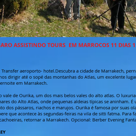
SARO ASSISTINDO TOURS EM
MARROCOS
11 DIAS
1
ransfer aeroporto- hotel.Descubra a cidade de Marrakech, perno
s dirigir até o sopé das montanhas do Atlas, um excelente luga
pernoite em Marrakech.
 vale de Ourika, um dos mais belos vales do alto atlas. O luxuri
nares do Alto Atlas, onde pequenas aldeias típicas se aninham. É
to dos pássaros, riachos e marujos. Ourika é famosa por suas olar
re que acontece às segundas-feiras na vila de sitti fatma. Para f
cachoeiras, retornar a Marrakech. Opcional: Berber Evening Fanta
LEY