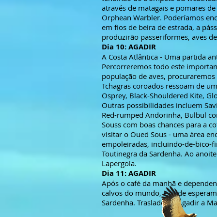
através de matagais e pomares de 
Orphean Warbler. Poderíamos enco
em fios de beira de estrada, a pá
produzirão passeriformes, aves de
Dia 10: AGADIR
A Costa Atlântica - Uma partida a
Percorreremos todo este importan
população de aves, procuraremos n
Tchagras coroados ressoam de uma
Osprey, Black-Shouldered Kite, Gl
Outras possibilidades incluem Savi
Red-rumped Andorinha, Bulbul comu
Souss com boas chances para a cot
visitar o Oued Sous - uma área en
empoleiradas, incluindo-de-bico-fi
Toutinegra da Sardenha. Ao anoite
Lapergola.
Dia 11: AGADIR
Após o café da manhã e dependend
calvos do mundo, e onde esperamos
Sardenha. Traslado de Agadir a M