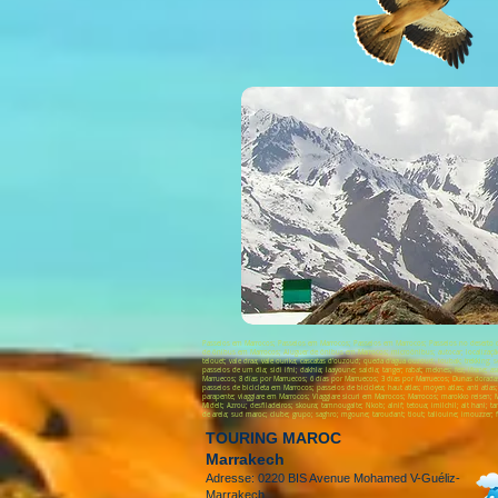
Passeios em Marrocos; Passeios em Marrocos; Passeios em Marrocos; Passeios no deserto de
de ônibus em Marrocos; Aluguer de ônibus em Marrocos; microônibus; autocar; localização; r
telouet; vale draa; vale ourika; cascatas d'ouzoud; queda d'água ouzoud; toubak; trekking; 
passeios de um dia; sidi ifni; dakhla; laayoune; saidia; tanger; rabat; meknes; fez; ifrane;
Marruecos; 8 días por Marruecos; 6 días por Marruecos; 3 días por Marruecos; Dunas doradas
passeios de bicicleta em Marrocos; passeios de bicicleta; haut atlas; moyen atlas; anti atla
parapente; viaggiare em Marrocos; Viaggiare sicuri em Marrocos; Marrocos; marokko reisen; 
Midelt; Azrou; desfiladeiros; skoura; tamnougalte; Nkob; alnif; tetoua; imilchil; ait hani; 
de areia; sud maroc; clube; grupo; saghro; mgoune; taroudant; tiout; taliouine; imouzzer;
TOURING MAROC
Marrakech
Adresse: 0220 BIS Avenue Mohamed V-Guéliz-
Marrakech