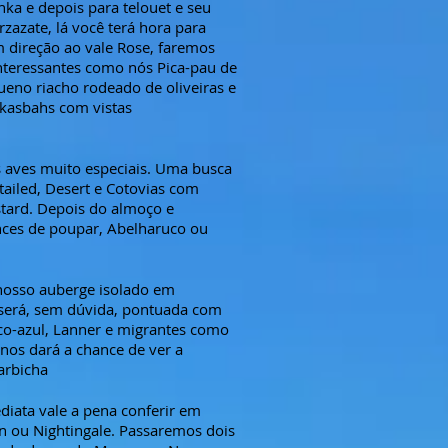
hka e depois para telouet e seu
zazate, lá você terá hora para
em direção ao vale Rose, faremos
teressantes como nós Pica-pau de
eno riacho rodeado de oliveiras e
 kasbahs com vistas
s aves muito especiais. Uma busca
tailed, Desert e Cotovias com
tard. Depois do almoço e
ces de poupar, Abelharuco ou
nosso auberge isolado em
e será, sem dúvida, pontuada com
co-azul, Lanner e migrantes como
nos dará a chance de ver a
arbicha
diata vale a pena conferir em
 ou Nightingale. Passaremos dois