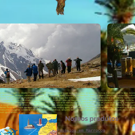
 Marrocos; Viagem no deserto; Passeios no deserto; Viagem no Saara; voyage au maroc; circuito 4x4 au maroc; tours au maroc; passeios no atlas; excursõ
andonnees chamelieres; cameltrekking; zagora; fes; tangier; rabat; agadir; merzouga; mar Marrakech; essaouira; tafraout; taroudant; chefchaouen; meknes; 
sejourau maroc; bivouac; acampamento no deserto; aluguel; quad; buggy; 4x4; ônibus; treinador; minibus; lac ben elouidane; plage blanche; legzira beach; p
 asni; ouergane; vallee du draa; mhamid; dromadaires; viagem de camelo; rutas por Marruecos; Viajes a Marruecos; desde Marrakech; desde tanger; desde fes; 
 de Merzouga; Itinerario Marruecos 7 días; Ciudades Imperiales; que ver en Marruecos; coisas para fazer; cosas que ver y hacer en Marruecos; El dromedari
s; ait bougemmez; aremd; vallee du ziz; vallee ourika; visite ville; caleches; mesquita; kasbah ait ben haddou; vallee des roses; desfiladeiros du todra; qu
Marokko Reise; agadir Reise; Marrakech Reise; Ausflug marraquexe; Ausflug agadir; Ausflug tafraout; Ausflug fez; Ausflug essaouira; Wüstenausflug; Rundre
tamtetouchte; bouteghrar; la medina; riad; sarau fantasia; transferências; aeroporto; aeroporto agadir; aeroporto marraquexe; navette aeroporto; moto; hotéi
 foum zguid; amelen;
Nossos produtos
Passeios em Marrocos