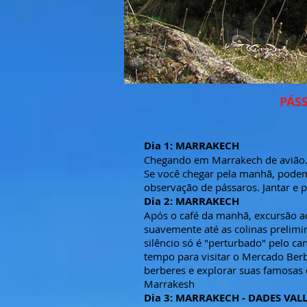
PÁS
Dia 1: MARRAKECH
Chegando em Marrakech de avião. T
Se você chegar pela manhã, podemo
observação de pássaros. Jantar e 
Dia 2: MARRAKECH
Após o café da manhã, excursão ao
suavemente até as colinas prelimi
silêncio só é "perturbado" pelo can
tempo para visitar o Mercado Berbe
berberes e explorar suas famosas 
Marrakesh
Dia 3: MARRAKECH - DADES VAL