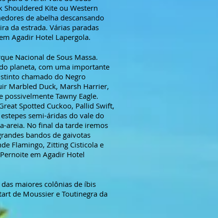
ck Shouldered Kite ou Western
omedores de abelha descansando
ra da estrada. Várias paradas
 em Agadir Hotel Lapergola.
arque Nacional de Sous Massa.
s do planeta, com uma importante
distinto chamado do Negro
ir Marbled Duck, Marsh Harrier,
 e possivelmente Tawny Eagle.
Great Spotted Cuckoo, Pallid Swift,
estepes semi-áridas do vale do
-areia. No final da tarde iremos
grandes bandos de gaivotas
e Flamingo, Zitting Cisticola e
 Pernoite em Agadir Hotel
as maiores colônias de íbis
tart de Moussier e Toutinegra da