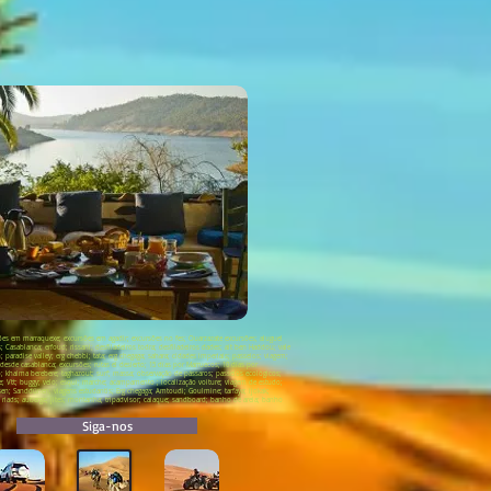
es em marraquexe; excursões em agadir; excursões no fes; Ouarzazate excursões; aluguel
Casablanca; erfoud; rissani; desfiladeiros todra; desfiladeiros dades; ait ben Haddou; vale
aradise valley; erg chebbi; tata; erg chegaga; sahara; cidades imperiais; passeios; viagem;
desde casablanca; excursões; rutas el desierto; 15 días por Marruecos; 10 días por
o; khaima berebere; taghazout; surf; massa; observação de pássaros; passeios ecológicos;
ide; Vtt; buggy; velo; esqui; marche; acampamento ; localização voiture; viagem de estudo;
isen; Sanddünen; viagens estudantis; Erg chegaga; Amtoudi; Goulmine; tarfaya; ijokak;
s; riads; auberge; jites; montanha; tripadvisor; caiaque; sandboard; banho de areia; banho
Siga-nos