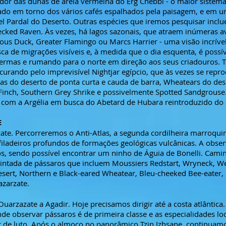
 redor das dunas de areia vermelha do Erg Chebbi - o maior siste
rado em torno dos vários cafés espalhados pela paisagem, e em 
el Pardal do Deserto. Outras espécies que iremos pesquisar incl
cked Raven. Às vezes, há lagos sazonais, que atraem inúmeras a
ous Duck, Greater Flamingo ou Marcs Harrier - uma visão incríve
ca de migrações visíveis e, à medida que o dia esquenta, é pos
 termas e rumando para o norte em direção aos seus criadouro
urando pelo imprevisível Nightjar egípcio, que às vezes se rep
as do deserto de ponta curta e cauda de barra, Wheatears do dese
Finch, Southern Grey Shrike e possivelmente Spotted Sandgrouse
ra com a Argélia em busca do Abetard de Hubara reintroduzido do
E
te. Percorreremos o Anti-Atlas, a segunda cordilheira marroqui
filadeiros profundos de formações geológicas vulcânicas. A obse
os, sendo possível encontrar um ninho de Águia de Bonelli. Cami
ntada de pássaros que incluem Moussiers Redstart, Wryneck, We
esert, Northern e Black-eared Wheatear, Bleu-cheeked Bee-eater
azarzate.
uarzazate a Agadir. Hoje precisamos dirigir até a costa atlânti
e observar pássaros é de primeira classe e as especialidades loc
 de luto. Após o almoço no panorâmico Tzin Izhsane, continuamos