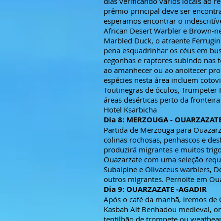
dias verificando vários locais ao
prêmio principal deve ser encont
esperamos encontrar o indescritív
African Desert Warbler e Brown-ne
Marbled Duck, o atraente Ferrugin
pena esquadrinhar os céus em bus
cegonhas e raptores subindo nas
ao amanhecer ou ao anoitecer proc
espécies nesta área incluem cotovi
Toutinegras de óculos, Trumpeter 
áreas desérticas perto da frontei
Hotel Ksarbicha
Dia 8: MERZOUGA - OUARZAZAT
Partida de Merzouga para Ouazarza
colinas rochosas, penhascos e des
produzirá migrantes e muitos trig
Ouazarzate com uma seleção requi
Subalpine e Olivaceus warblers, D
outros migrantes. Pernoite em Ou
Dia 9: OUARZAZATE -AGADIR
Após o café da manhã, iremos de O
Kasbah Ait Benhadou medieval, ond
tentilhão de trompete ou weathear