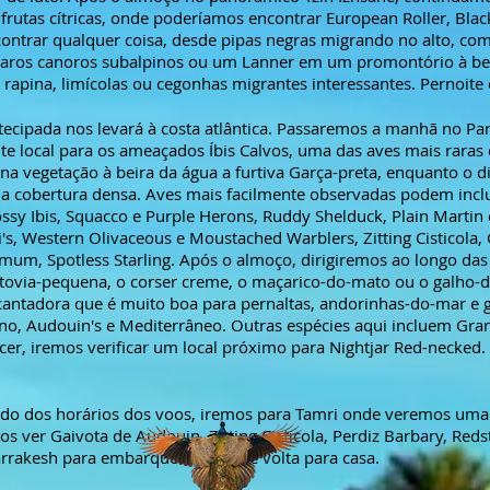
frutas cítricas, onde poderíamos encontrar European Roller, Bla
ntrar qualquer coisa, desde pipas negras migrando no alto, c
ssaros canoros subalpinos ou um Lanner em um promontório à bei
 rapina, limícolas ou cegonhas migrantes interessantes. Pernoite
ntecipada nos levará à costa atlântica. Passaremos a manhã no P
te local para os ameaçados Íbis Calvos, uma das aves mais rara
a vegetação à beira da água a furtiva Garça-preta, enquanto o 
 cobertura densa. Aves mais facilmente observadas podem inclu
ossy Ibis, Squacco e Purple Herons, Ruddy Shelduck, Plain Martin
's, Western Olivaceous e Moustached Warblers, Zitting Cisticola, 
m, Spotless Starling. Após o almoço, dirigiremos ao longo das 
ovia-pequena, o corser creme, o maçarico-do-mato ou o galho-da
cantadora que é muito boa para pernaltas, andorinhas-do-mar e 
no, Audouin's e Mediterrâneo. Outras espécies aqui incluem Grand
cer, iremos verificar um local próximo para Nightjar Red-necked.
o dos horários dos voos, iremos para Tamri onde veremos uma d
 ver Gaivota de Audouin, Zitting Cisticola, Perdiz Barbary, Reds
arrakesh para embarque no vôo de volta para casa.