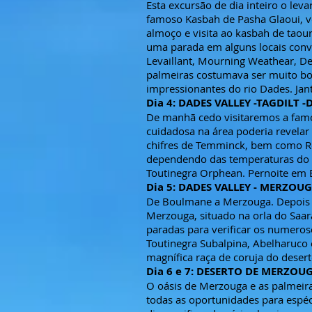
Esta excursão de dia inteiro o lev
famoso Kasbah de Pasha Glaoui, vo
almoço e visita ao kasbah de taour
uma parada em alguns locais con
Levaillant, Mourning Weathear, D
palmeiras costumava ser muito bo
impressionantes do rio Dades. Jant
Dia 4: DADES VALLEY -TAGDILT -
De manhã cedo visitaremos a famos
cuidadosa na área poderia revelar 
chifres de Temminck, bem como R
dependendo das temperaturas do 
Toutinegra Orphean. Pernoite em
Dia 5: DADES VALLEY - MERZOU
De Boulmane a Merzouga. Depois d
Merzouga, situado na orla do Saar
paradas para verificar os numero
Toutinegra Subalpina, Abelharuco
magnífica raça de coruja do dese
Dia 6 e 7: DESERTO DE MERZOU
O oásis de Merzouga e as palmeira
todas as oportunidades para espé