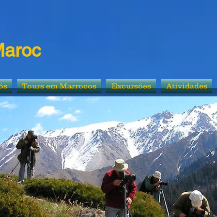
Maroc
ós
Tours em Marrocos
Excursões
Atividades