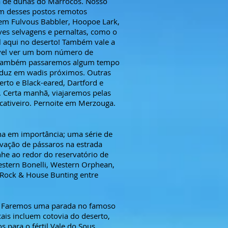
ma de dunas do Marrocos. Nosso
um desses postos remotos
uem Fulvous Babbler, Hoopoe Lark,
ves selvagens e pernaltas, como o
l aqui no deserto! Também vale a
sível ver um bom número de
s. Também passaremos algum tempo
roduz em wadis próximos. Outras
rto e Black-eared, Dartford e
. Certa manhã, viajaremos pelas
 cativeiro. Pernoite em Merzouga.
na em importância; uma série de
rvação de pássaros na estrada
nhe ao redor do reservatório de
stern Bonelli, Western Orphean,
, Rock & House Bunting entre
ca. Faremos uma parada no famoso
ais incluem cotovia do deserto,
 para o fértil Vale do Sous