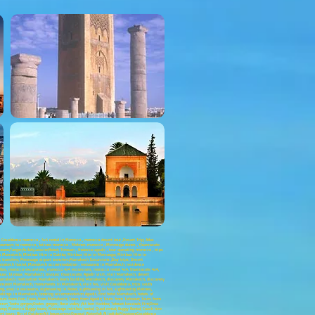
Casablanca morocco , 4x4 rental in Morocco , morocco desert tour ,Desert Trip; Atlas
, journeys to morocco , leisure morocco , Meknes morocco , Merzouga dunes , Ouarzazate
n;Tanger;Asilah;Larache;Rabat; Tetouan , thalasso agadir , tour operating morocco , trips
 in Marrakech; Minibus Hire in Dakhla; Minibus Hire in Merzouga; Minibus Hire in
rt transfers; Merzouga airport transfers;Marrakech Excursions ;Day trips; Desert
Marrakech hostel, Marrakech accommodation , restaurant in Marrakech, residence
las, morocco excursions, morocco 4x4 excursions, morocco rental 4x4, Ouarzazate 4x4,
c, bivouac Marrakech, bivouac Ouarzazate, Agadir visit, visit Marrakech, desert
Marrakech, motivation Marrakech, team building Marrakech, discovery Marrakech, discovery
ransport Marrakech, monuments in Marrakech, visit fes, visit Casablanca, trips south
g, stay in essoauira, sightseeing in Rabat, sightseeing in fez, sightseeing Meknes,
bookings in Marrakech, booking accommodation Agadir, find hotel Marrakech, hotels of
Tours from Fez; Tours from Marrakech; Tours from Agadir; Tours from Tafraout; Tours from
uzzer; Todra gorges;Dades gorges; Rose valley ;Ait ben Haddou; Telouet kassbah; Fint;Draa
amp; Morocco Buggy tours; Merzouga minibus rental; Quad rental; Buggy Rental; Coach hire
rt tours; Bin el Ouidane;Ait bouguemez;Ouzoud Waterfall; Al jadida;Mazagan;Casablanca