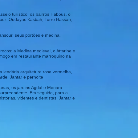
eio turístico; os bairros Habous, o
ty tour: Oudayas Kasbah, Torre Hassan,
Mansour, seus portões e medina.
rrocos: a Medina medieval, o Attarine e
 Almoço em restaurante marroquino na
a lendária arquitetura rosa vermelha,
rde. Jantar e pernoite
anas, os jardins Agdal e Menara.
e surpreendente. Em seguida, para a
tórias, videntes e dentistas. Jantar e