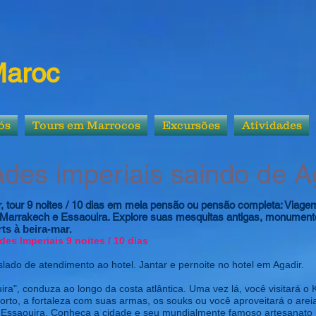
Maroc
ós
Tours em Marrocos
Excursões
Atividades
ades imperiais saindo de 
r, tour 9 noites / 10 dias em meia pensão ou pensão completa: Viage
Marrakech e Essaouira. Explore suas mesquitas antigas, monumentos
ts à beira-mar.
ades Imperiais 9 noites / 10 dias
lado de atendimento ao hotel. Jantar e pernoite no hotel em Agadir.
ira", conduza ao longo da costa atlântica. Uma vez lá, você visitará 
rto, a fortaleza com suas armas, os souks ou você aproveitará o areia
Essaouira. Conheça a cidade e seu mundialmente famoso artesanato loca