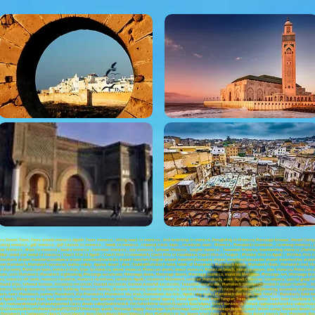
cco Desert Tours; Tours around morocco ;Agadir Tours morocco , biking tours in morocco , bird watching in morocco ,Paragliding in Morocco; Merzouga bivouac, Desert Camp; 
cketing morocco , golf morocco , golf courses in morocco , hotels in morocco , imperial cities tours , incentives tours Morocco , Marrakech incentives , incoming morocco 
Rabat Morocco , Riads in morocco , Saidia morocco , seminars morocco , spa morocco, Tafraout Morocco , tangier morocco , Taroudant Morocco, teambuilding morocco ,Chefchaoue
us rental ;car rental in morocco ; Coach Hire in Agadir ; Coach Hire in marrakech; Coach Hire in Casablanca; Coach Hire in Tangier ; Minibus Hire in Agadir ; Minibus Hire
arrakech airport transfers;Casablanca airport transfers;Errachidia airport transfers;Tangier airport transfers;Essaouira airport transfers;Ouarzazate airport transfers;Fez airpo
ion Marrakech, Marrakech excursion, ourika valley, Agafay desert ; Asni ;Toubkal;Marrakech hotel, hotels of Marrakech, Marrakech hotels, Marrakech Riads, Marrakech riad, 
scovery, Moroccan tours, morocco trips, trips to morocco, desert morocco, Moroccan desert, beach morocco, Moroccan beach, morocco nature, atlas morocco, Moroccan at
zazate, visit Marrakech, Marrakech sightseeing, Merzouga excursions, Merzouga dunes, Merzouga desert, Merzouga morocco, morocco Merzouga, Merzouga 4x4, Merzouga bivoua
co, morocco off roads, morocco incentive, morocco incentives, incentive Agadir, incentive Marrakech, seminar Marrakech, week Agadir, seminar Casablanca, special group 
afraout trips, Tafraout bivouac, Essaouira excursion, Ouzoud excursion, Ouzoud waterfall excursions, Taroudant excursions, Marrakech transfers;Marrakech airport transfer , t
rocco, trekking morocco, morocco trekking, Morocco Journey, discover morocco, travel to morocco, 4x4 landcruiser Agadir cruise, Marrakech sightseeing, essaouira sightseein
kech, tours Marrakech, journey Marrakech, trip Marrakech, Marrakech day trips, Ouarzazate day trip , Agadir day trips , Marrakech day trips, book hotel in Marrakech, hotel 
in Agadir, Moroccan tours, tour operating morocco, tour operator morocco, Morocco travel agency, travel agent; Tours from Tangier; Tours from Rabat; Tours from Casablanca; 
it mansour;Amtoudi;Tafraoute;painted rocks; Ameln valley;Goulmine;Sidi Ifni;Tafnidilt;For boujerif;Legzira Beach;Aglou; Tiznit; Kerdous; Ait hmed; Taghazout;Paradise valley;Imo
Volubilis;Chaouen;alhociem;Nador;Oujda;ATV;SSV;VTT;Merzouga quads; Merzouga buggy; Merzouga 4x4;Merzouga Sand Dunes;Merzouga hotels; Luxury desert camp; Standard desert c
rom Marrakech to Taghazout;3 days;4 Days:5days;6 days;7days;8days;9days;10days;3 days Marrakech to fez desert trip;3 Days fez to Marrakech desert tours;4 days Merzouga dese