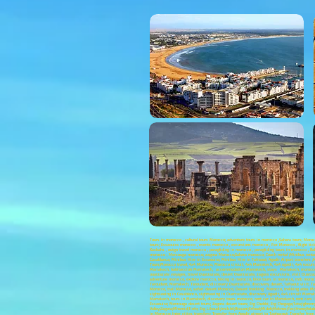
Tours in morocco , cultural tours Morocco; adventure tours in morocco ,Sahara tours; Moro
tours; Essaouira morocco , events morocco , excursions morocco , Fez Morocco , flight ti
Kasbahs , outgo travel morocco , paragliding in morocco , paragliding tours in morocco , 
morocco , Merzouga morocco; zagora Morocco;Sahara morocco; Coach rental ;Minibus rental;B
Casablanca; Minibus Hire in Essaouira; Minibus Hire in Tafraout; Agadir Airport transfers ;M
Tours;Morocco travel, 4x4 Morocco, Morocco circuit, 4x4 Marrakech, 4x4 agadir, 4x4 excurs
Marrakech, habitaccion Marrakech, accommodation Marrakech, stays Marrakech, morocco di
ouarzazate voyages, travel Ouarzazate, desert Ouarzazate, zagora excursions, visit Ouar
adventure morocco, explore morocco, biking in morocco, bike tours in morocco, mtb moroc
Taroudant, Marrakech, Taroudant, discovery Ouarzazate, discovery desert, Tafraout visit, T
Morocco, trail Morocco, safari desert Morocco, Desert trekking Morocco, trekking atlas Mo
sightseeing in Casablanca, sightseeing in Ouarzazate, discovery Agadir, 4x4 circuit Marra
Marrakech, tours in Marrakech, discovery tours morocco, rent car in Marrakech, rent cars 
Essaouira; Merzouga desert tours; Zagora desert tours; Erg Chebbi; Erg Chegaga;Tata;Ighrem;A
Valley;Zagora;Mhamid;Tinfo; Erg Lihoudi;Imilchil;Rissani;Erfoud;Midelt;Meknes;Fez;Ifrane;
in Morocco; Inter cities transfers; Transfer from Agadir airport to Taghazout; Transfer f