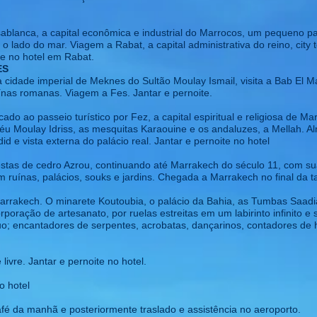
blanca, a capital econômica e industrial do Marrocos, um pequeno pass
e o lado do mar. Viagem a Rabat, a capital administrativa do reino, ci
e no hotel em Rabat.
ES
a cidade imperial de Meknes do Sultão Moulay Ismail, visita a Bab El 
ruínas romanas. Viagem a Fes. Jantar e pernoite.
do ao passeio turístico por Fez, a capital espiritual e religiosa de Ma
oléu Moulay Idriss, as mesquitas Karaouine e os andaluzes, a Mellah.
id e vista externa do palácio real. Jantar e pernoite no hotel
orestas de cedro Azrou, continuando até Marrakech do século 11, com su
 ruínas, palácios, souks e jardins. Chegada a Marrakech no final da ta
Marrakech. O minarete Koutoubia, o palácio da Bahia, as Tumbas Saadi
orporação de artesanato, por ruelas estreitas em um labirinto infinito 
; encantadores de serpentes, acrobatas, dançarinos, contadores de his
livre. Jantar e pernoite no hotel.
o hotel
é da manhã e posteriormente traslado e assistência no aeroporto.