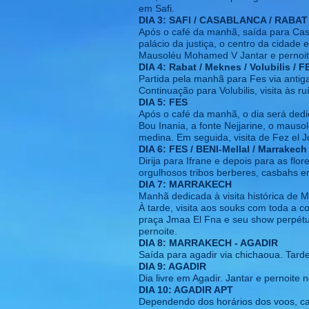
em Safi.
DIA 3: SAFI / CASABLANCA / RABAT
Após o café da manhã, saída para Casa
palácio da justiça, o centro da cidade 
Mausoléu Mohamed V Jantar e pernoit
DIA 4: Rabat / Meknes / Volubilis / F
Partida pela manhã para Fes via antig
Continuação para Volubilis, visita às 
DIA 5: FES
Após o café da manhã, o dia será dedica
Bou Inania, a fonte Nejjarine, o maus
medina. Em seguida, visita de Fez el Jd
DIA 6: FES / BENI-Mellal / Marrakech
Dirija para Ifrane e depois para as fl
orgulhosos tribos berberes, casbahs em
DIA 7: MARRAKECH
Manhã dedicada à visita histórica de 
À tarde, visita aos souks com toda a c
praça Jmaa El Fna e seu show perpétuo
pernoite.
DIA 8: MARRAKECH - AGADIR
Saída para agadir via chichaoua. Tarde 
DIA 9: AGADIR
Dia livre em Agadir. Jantar e pernoite n
DIA 10: AGADIR APT
Dependendo dos horários dos voos, caf