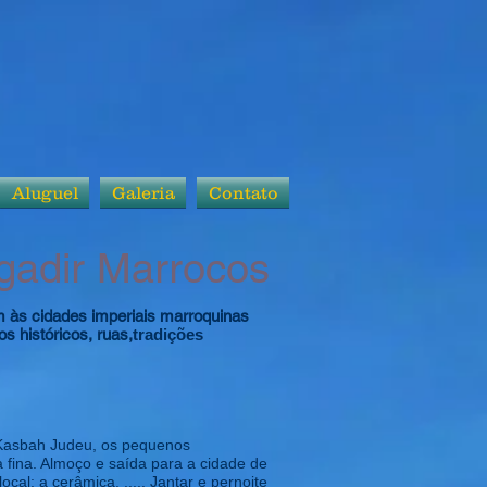
Aluguel
Galeria
Contato
Agadir Marrocos
m às cidades imperiais marroquinas
 históricos, ruas,
tradições
o Kasbah Judeu, os pequenos
 fina. Almoço e saída para a cidade de
l: a cerâmica. ..... Jantar e pernoite