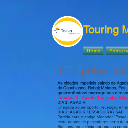
Touring 
Home
Sobre n
Tour pelas cid
As cidades imperiais saindo de Agadi
de Casablanca, Rabat; Meknes, Fes, 
gastronômicas marroquinas e resor
Itinerário 1 - Agadir: Tour pelas Cid
DIA 1: AGADIR
Chegada ao aeroporto, recepção e tras
DIA 2: AGADIR / ESSAOUIRA / SAFI
Partida para o antigo Mogador "Essaou
restaurantes de pescadores perto do po
Safi, uma ex-colônia portuguesa como 