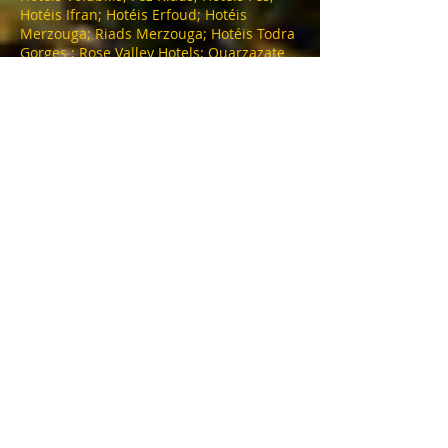
Hotéis Ifran; Hotéis Erfoud; Hotéis
Merzouga; Riads Merzouga; Hotéis Todra
Gorges ; Rose Valley Hotels; Ouarzazate
Hotels; Zagora Hotels; Zagora Riads; Ait
ben Haddou Hotels; Marrakech Hotels;
Marrakech Riads; Riad in Marrakech;
Hotéis Essaouira; Riads in Marrakech;
Hotéis Agadir; Hotéis Taroudant; Essa em
Taroudant; Hotéis Tafraout; Amtoudi
hotéis; Legzira Hotels; Sidi Ifni Hotels;
Dakhla hotels; Laayoune Hotels; Tata
hotels; Oualidia hotels; Eljadida hotels;
Saidia hotels; Oujda hotels; Merzouga
Bivouac; Agadir Bivouac; Zagora bivouac;
Desert Camp; Merzouga Accommodation;
; Acomodação em Ouarzazate; Tafraout
Riads; Hotéis Agd'z.
TOURING MAROC
Marrakech
Adresse: 0220 BIS Avenue Mohamed V-Guéliz-
Marrakech
Telefone :
+212 (0) 622376938