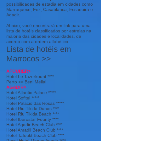
possibilidades de estadia em cidades como
Marraquexe, Fez, Casablanca, Essaouira e
Agadir.
Abaixo, você encontrará um link para uma
lista de hotéis classificados por estrelas na
maioria das cidades e localidades, de
acordo com a ordem alfabética:
Lista de hotéis em
Marrocos >>
AFOURER>
Hotel Le Tazerkount ****
Perto >> Beni Mellal
AGADIR>
Hotel Atlantic Palace *****
Hotel Sofitel *****
Hotel Palácio das Rosas *****
Hotel Riu Tikida Dunas ****
Hotel Riu Tikida Beach ****
Hotel Iberostar Founty ****
Hotel Agadir Beach Club ****
Hotel Amadil Beach Club ****
Hotel Tafoukt Beach Club ****
Royal Hotel Mirage Agadir ****