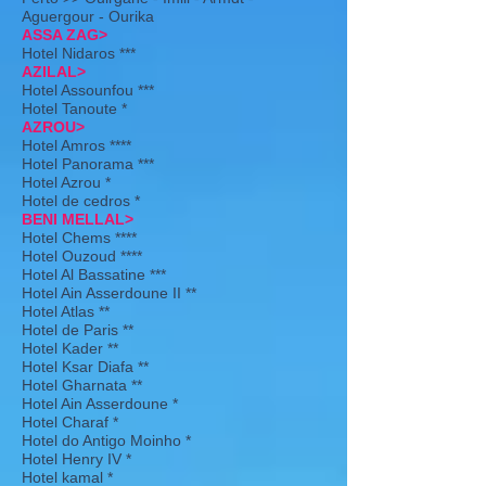
Aguergour - Ourika
ASSA ZAG>
Hotel Nidaros ***
AZILAL>
Hotel Assounfou ***
Hotel Tanoute *
AZROU>
Hotel Amros ****
Hotel Panorama ***
Hotel Azrou *
Hotel de cedros *
BENI MELLAL>
Hotel Chems ****
Hotel Ouzoud ****
Hotel Al Bassatine ***
Hotel Ain Asserdoune II **
Hotel Atlas **
Hotel de Paris **
Hotel Kader **
Hotel Ksar Diafa **
Hotel Gharnata **
Hotel Ain Asserdoune *
Hotel Charaf *
Hotel do Antigo Moinho *
Hotel Henry IV *
Hotel kamal *