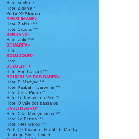
Hotel Venisia *
Hotel Zidania *
Perto >> Afourer
BENSLIMANE>
Hotel Ziaida ****
Hotel Skoura ***
BERKANE>
Hotel Zaki ****
BOUARFA>
Hotel
BOUJDOUR>
Hotel
BOUJERIF>
Hotel Fort Boujerif ***
BOUMALNE DAS DADES>
Hotel El Madyaq ***
Hotel Kasbah Tizarouine ***
Hotel Chez Pierre **
Hotel La Kasbah do Vale **
Hotel O vale dos pássaros
CABO NEGRO>
Hotel Club Med yasmina ***
Hotel La Ferma ***
Hotel Petit Merou ***
Perto >> Tetaoun - Martil - to Me diq -
Restinga Smir - Fnideq