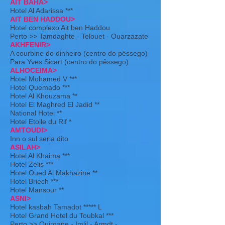
AIT BAHA>
Hotel Al Adarissa ***
AIT BEN HADDOU>
Hotel complexo Ait ben Haddou
Perto >> Tamdaghte - Telouet - Ouarzazate
AKHFENIR>
A courbine do dinheiro (centro do pêssego)
Para Yves Sicart (centro do pêssego)
ALHOCEIMA>
Hotel Mohamed V ***
Hotel Quemado ***
Hotel Al Khouzama **
Hotel El Maghred El Jadid **
National Hotel **
Hotel Etoile du Rif *
AMTOUDI>
Inn o sul seria dito
ASILAH>
Hotel Al Khaima ***
Hotel Zelis ***
Hotel Oued Al Makhazine **
Hotel Briech ***
Hotel Mansour **
ASNI>
Hotel kasbah Tamadot ***** L
Hotel Grand Hotel du Toubkal ***
Perto >> Ouirgane - Imlil - Armdt -