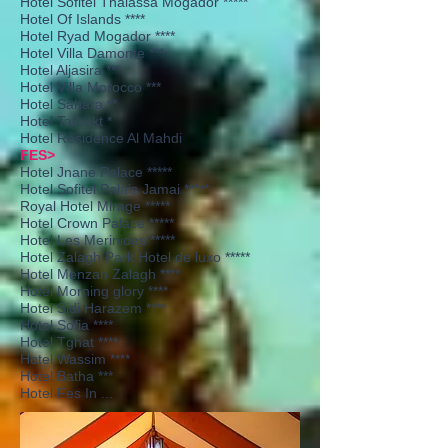
Hotel Sofitel Thalassa Mogador *****
Hotel Of Islands ****
Hotel Ryad Mogador ****
Hotel Villa Damonte ***
Hotel Aljasira ***
Hotel Villa Morocco ***
Hotel Sahara **
Hotel Tafoukt *
Hotel Résidence Al Mahdi
FES>
Hotel Jnane Palace *****
Hotel Sofitel Palais Jamai *****
Royal Hotel Mirage *****
Hotel Crown Palace *****
Hotel Les Merinides *****
Hotel Zalagh Park Hotel de luxo *****
Hotel Menzah Zalagh ****
Hotel Morning glory ****
Hotel Sidi Harazem ****
Hotel Sofia ****
Hotel Tghat ****
Hotel Wassim ****
Hotel Batha ***
Hotel Fes In ...