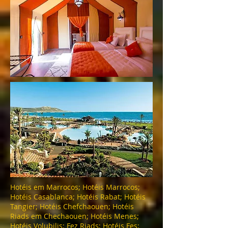
Hotéis em Marrocos; Hotéis Marrocos;
Hotéis Casablanca; Hotéis Rabat; Hotéis
Tangier; Hotéis Chefchaouen; Hotéis
Riads em Chechaouen; Hotéis Menes;
Hotéis Volubilis; Fez Riads; Hotéis Fes;